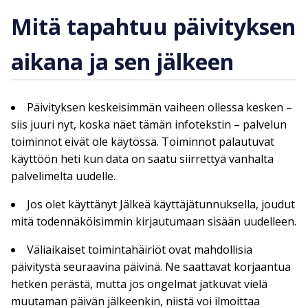
Mitä tapahtuu päivityksen
aikana ja sen jälkeen
Päivityksen keskeisimmän vaiheen ollessa kesken –
siis juuri nyt, koska näet tämän infotekstin – palvelun
toiminnot eivät ole käytössä. Toiminnot palautuvat
käyttöön heti kun data on saatu siirrettyä vanhalta
palvelimelta uudelle.
Jos olet käyttänyt Jälkeä käyttäjätunnuksella, joudut
mitä todennäköisimmin kirjautumaan sisään uudelleen.
Väliaikaiset toimintahäiriöt ovat mahdollisia
päivitystä seuraavina päivinä. Ne saattavat korjaantua
hetken perästä, mutta jos ongelmat jatkuvat vielä
muutaman päivän jälkeenkin, niistä voi ilmoittaa