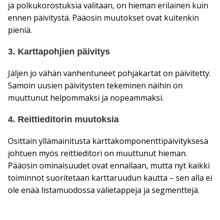
ja polkukorostuksia valitaan, on hieman erilainen kuin
ennen päivitystä. Pääosin muutokset ovat kuitenkin
pieniä.
3. Karttapohjien päivitys
Jäljen jo vähän vanhentuneet pohjakartat on päivitetty.
Samoin uusien päivitysten tekeminen näihin on
muuttunut helpommaksi ja nopeammaksi.
4. Reittieditorin muutoksia
Osittain yllämainitusta karttakomponenttipäivityksesä
johtuen myös reittieditori on muuttunut hieman.
Pääosin ominaisuudet ovat ennallaan, mutta nyt kaikki
toiminnot suoritetaan karttaruudun kautta – sen alla ei
ole enää listamuodossa välietappeja ja segmenttejä.