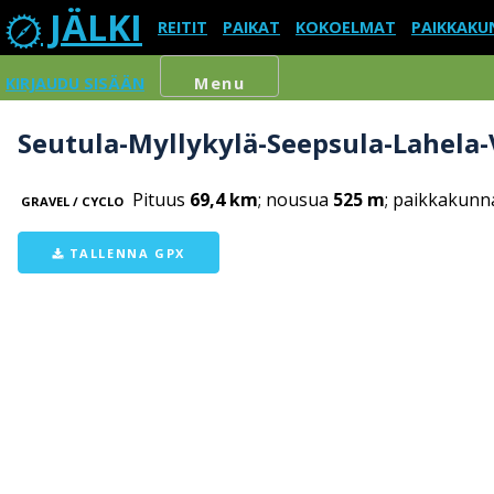
JÄLKI
REITIT
PAIKAT
KOKOELMAT
PAIKKAKU
KIRJAUDU SISÄÄN
Menu
Seutula-Myllykylä-Seepsula-Lahela
Pituus
69,4 km
; nousua
525 m
; paikkakunn
GRAVEL / CYCLO
TALLENNA GPX