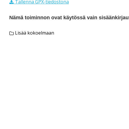
Tallenna GPX-tiedostona
Nämä toiminnon ovat käytössä vain sisäänkirjautu
Lisää kokoelmaan