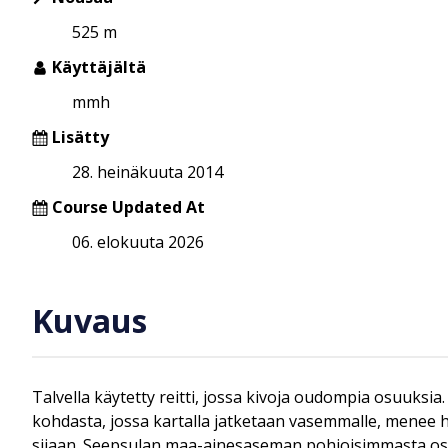
525 m
Käyttäjältä
mmh
Lisätty
28. heinäkuuta 2014
Course Updated At
06. elokuuta 2026
Kuvaus
Talvella käytetty reitti, jossa kivoja oudompia osuuksia.
kohdasta, jossa kartalla jatketaan vasemmalle, menee 
sijaan. Seepsulan maa-ainesaseman pohjoisimmasta osas