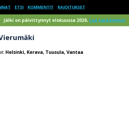
NNAT
ETSI
KOMMENTIT
RAJOITUKSET
Jälki on päivittynnyt elokuussa 2026.
Lue tarkemmin
-Vierumäki
at:
Helsinki, Kerava, Tuusula, Vantaa