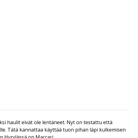
si haulit eivät ole lentäneet. Nyt on testattu että
le. Tätä kannattaa käyttää tuon pihan läpi kulkemisen
n Hyrylässä on Maccari.