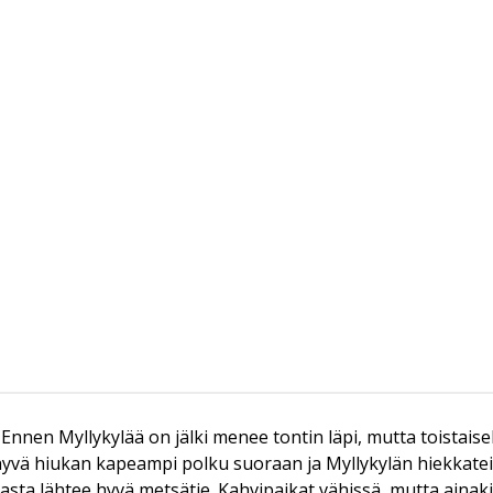
 Ennen Myllykylää on jälki menee tontin läpi, mutta toistaisek
hyvä hiukan kapeampi polku suoraan ja Myllykylän hiekkateil
ta lähtee hyvä metsätie. Kahvipaikat vähissä, mutta ainaki