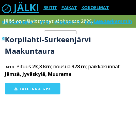
JÄLKI
REITIT
PAIKAT
KOKOELMAT
Jälki on päivittynnyt elokuussa 2026.
Lue tarkemmin
PAIKKAKUNNAT
ETSI
KOMMENTIT
RAJOITUKSET
Korpilahti-Surkeenjärvi
KIRJAUDU SISÄÄN
Menu
Maakuntaura
Pituus
23,3 km
; nousua
378 m
; paikkakunnat:
MTB
Jämsä, Jyväskylä, Muurame
TALLENNA GPX