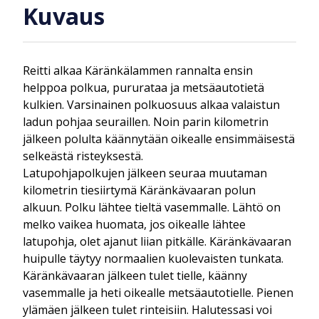
Kuvaus
Reitti alkaa Käränkälammen rannalta ensin
helppoa polkua, pururataa ja metsäautotietä
kulkien. Varsinainen polkuosuus alkaa valaistun
ladun pohjaa seuraillen. Noin parin kilometrin
jälkeen polulta käännytään oikealle ensimmäisestä
selkeästä risteyksestä.
Latupohjapolkujen jälkeen seuraa muutaman
kilometrin tiesiirtymä Käränkävaaran polun
alkuun. Polku lähtee tieltä vasemmalle. Lähtö on
melko vaikea huomata, jos oikealle lähtee
latupohja, olet ajanut liian pitkälle. Käränkävaaran
huipulle täytyy normaalien kuolevaisten tunkata.
Käränkävaaran jälkeen tulet tielle, käänny
vasemmalle ja heti oikealle metsäautotielle. Pienen
ylämäen jälkeen tulet rinteisiin. Halutessasi voi