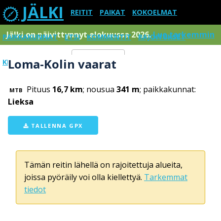
JÄLKI
REITIT
PAIKAT
KOKOELMAT
Jälki on päivittynnyt elokuussa 2026.
Lue tarkemmin
PAIKKAKUNNAT
ETSI
KOMMENTIT
RAJOITUKSET
Loma-Kolin vaarat
KIRJAUDU SISÄÄN
Menu
Pituus
16,7 km
; nousua
341 m
; paikkakunnat:
MTB
Lieksa
TALLENNA GPX
Tämän reitin lähellä on rajoitettuja alueita,
joissa pyöräily voi olla kiellettyä.
Tarkemmat
tiedot