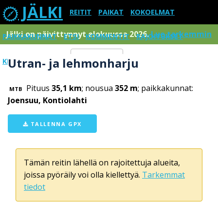
JÄLKI
REITIT
PAIKAT
KOKOELMAT
Jälki on päivittynnyt elokuussa 2026.
Lue tarkemmin
PAIKKAKUNNAT
ETSI
KOMMENTIT
RAJOITUKSET
Utran- ja lehmonharju
KIRJAUDU SISÄÄN
Menu
Pituus
35,1 km
; nousua
352 m
; paikkakunnat:
MTB
Joensuu, Kontiolahti
TALLENNA GPX
Tämän reitin lähellä on rajoitettuja alueita,
joissa pyöräily voi olla kiellettyä.
Tarkemmat
tiedot