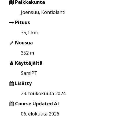
Paikkakunta
Joensuu, Kontiolahti
Pituus
35,1 km
Nousua
352 m
Käyttäjältä
SamiPT
Lisätty
23. toukokuuta 2024
Course Updated At
06. elokuuta 2026