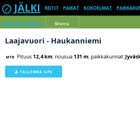
JÄLKI
REITIT
PAIKAT
KOKOELMAT
PAIKKAKU
KIRJAUDU SISÄÄN
Menu
Laajavuori - Haukanniemi
Pituus
12,4 km
; nousua
131 m
; paikkakunnat:
Jyväs
MTB
TALLENNA GPX