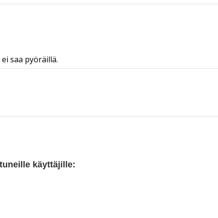
i saa pyöräillä.
neille käyttäjille: