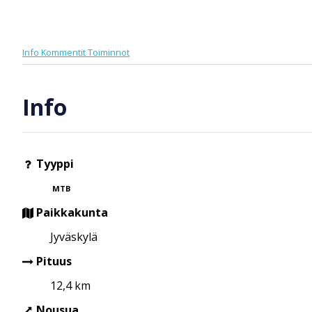
Info
Kommentit
Toiminnot
Info
Tyyppi
MTB
Paikkakunta
Jyväskylä
Pituus
12,4 km
Nousua