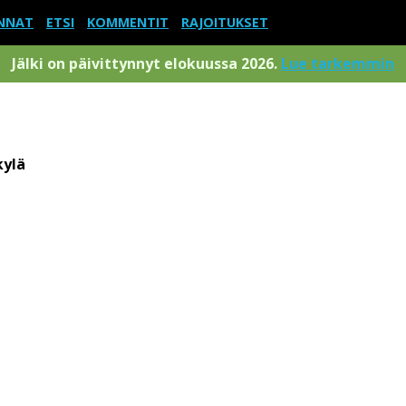
NNAT
ETSI
KOMMENTIT
RAJOITUKSET
Jälki on päivittynnyt elokuussa 2026.
Lue tarkemmin
kylä