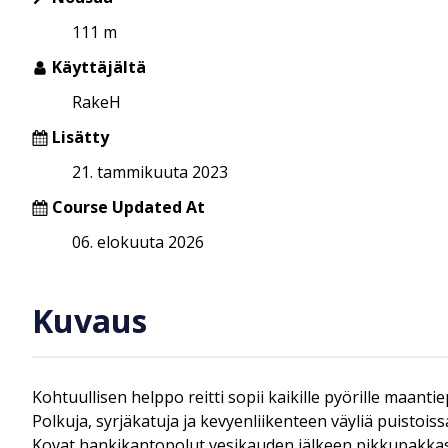
111 m
Käyttäjältä
RakeH
Lisätty
21. tammikuuta 2023
Course Updated At
06. elokuuta 2026
Kuvaus
Kohtuullisen helppo reitti sopii kaikille pyörille maant
Polkuja, syrjäkatuja ja kevyenliikenteen väyliä puistoissa
Kovat hankikantopolut vesikauden jälkeen pikkupakkas