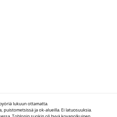
iepyöriä lukuun ottamatta.
, puistometsissä ja ok-alueilla. Ei latuosuuksia.
essa. Tohlopin suokin oli hyvä kovapolkuinen.