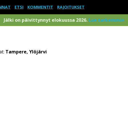
NNAT
ETSI
KOMMENTIT
RAJOITUKSET
Jälki on päivittynnyt elokuussa 2026.
Lue tarkemmin
at:
Tampere, Ylöjärvi