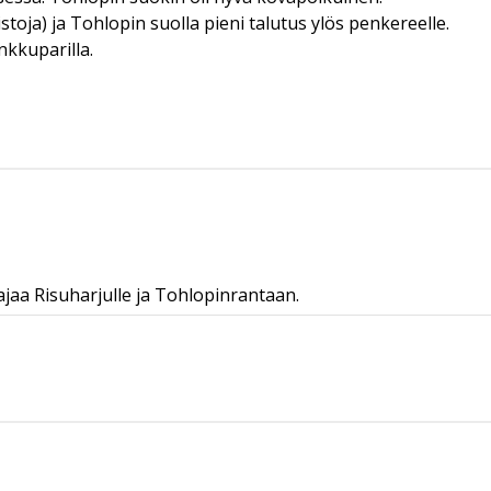
oja) ja Tohlopin suolla pieni talutus ylös penkereelle.
nkkuparilla.
jaa Risuharjulle ja Tohlopinrantaan.