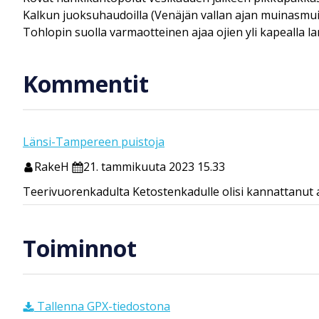
Kalkun juoksuhaudoilla (Venäjän vallan ajan muinasmuist
Tohlopin suolla varmaotteinen ajaa ojien yli kapealla la
Kommentit
Länsi-Tampereen puistoja
RakeH
21. tammikuuta 2023 15.33
Teerivuorenkadulta Ketostenkadulle olisi kannattanut a
Toiminnot
Tallenna GPX-tiedostona