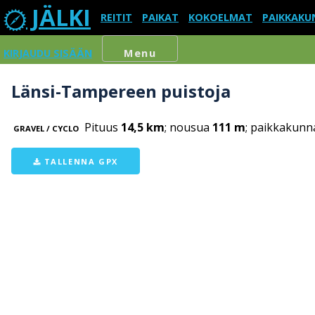
JÄLKI
REITIT
PAIKAT
KOKOELMAT
PAIKKAKU
KIRJAUDU SISÄÄN
Menu
Länsi-Tampereen puistoja
Pituus
14,5 km
; nousua
111 m
; paikkakunn
GRAVEL / CYCLO
TALLENNA GPX