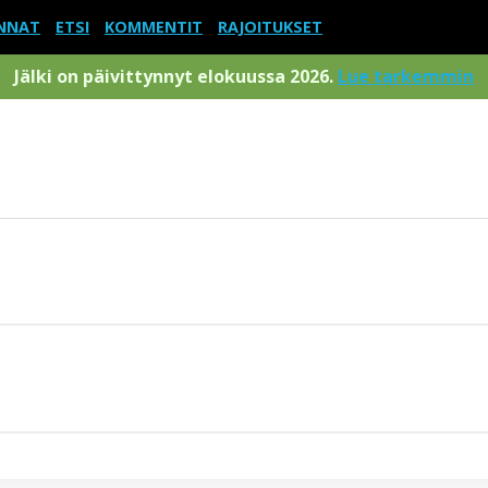
NNAT
ETSI
KOMMENTIT
RAJOITUKSET
Jälki on päivittynnyt elokuussa 2026.
Lue tarkemmin