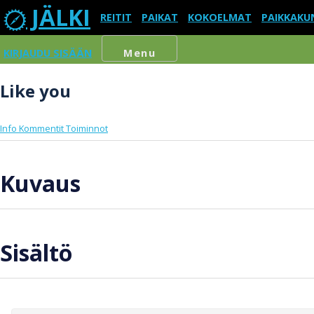
JÄLKI
REITIT
PAIKAT
KOKOELMAT
PAIKKAKU
KIRJAUDU SISÄÄN
Menu
Like you
Info
Kommentit
Toiminnot
Kuvaus
Sisältö