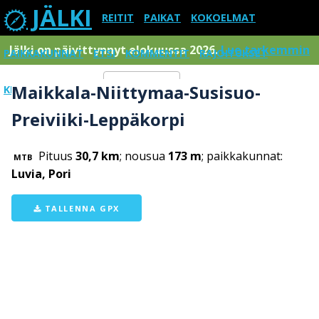
JÄLKI
REITIT
PAIKAT
KOKOELMAT
Jälki on päivittynnyt elokuussa 2026.
Lue tarkemmin
PAIKKAKUNNAT
ETSI
KOMMENTIT
RAJOITUKSET
Maikkala-Niittymaa-Susisuo-
KIRJAUDU SISÄÄN
Menu
Preiviiki-Leppäkorpi
Pituus
30,7 km
; nousua
173 m
; paikkakunnat:
MTB
Luvia, Pori
TALLENNA GPX