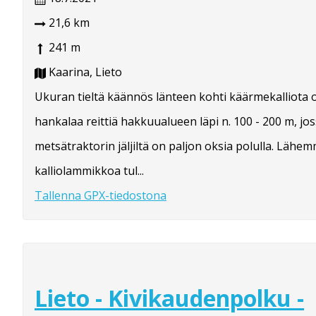
21,6 km
241 m
Kaarina, Lieto
Ukuran tieltä käännös länteen kohti käärmekalliota o
hankalaa reittiä hakkuualueen läpi n. 100 - 200 m, jo
metsätraktorin jäljiltä on paljon oksia polulla. Lähe
kalliolammikkoa tul...
Tallenna GPX-tiedostona
Lieto - Kivikaudenpolku -