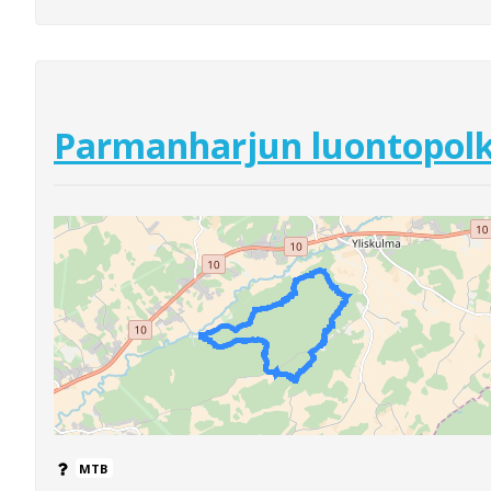
Parmanharjun luontopol
MTB