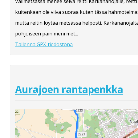
Välimetsässä menee selvä reitti Kärkänänojalle, reitti 
kuitenkaan ole viiva suoraa kuten tässä hahmotelma
mutta reitin löytää metsässä helposti, Kärkänänojalt
pohjoiseen päin meni met...
Tallenna GPX-tiedostona
Aurajoen rantapenkka