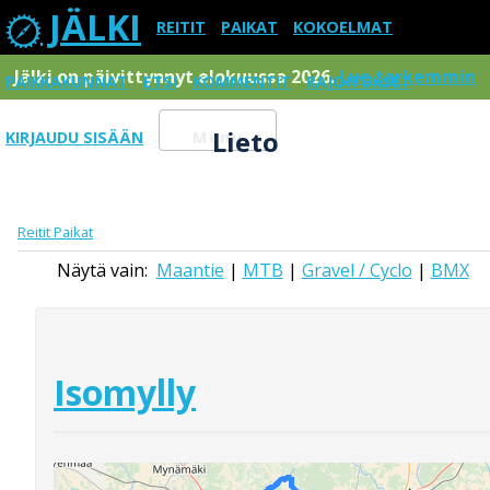
JÄLKI
REITIT
PAIKAT
KOKOELMAT
Jälki on päivittynnyt elokuussa 2026.
Lue tarkemmin
PAIKKAKUNNAT
ETSI
KOMMENTIT
RAJOITUKSET
Lieto
KIRJAUDU SISÄÄN
Menu
Reitit
Paikat
Näytä vain:
Maantie
|
MTB
|
Gravel / Cyclo
|
BMX
Isomylly