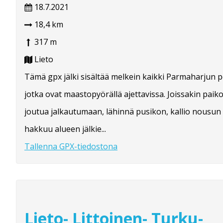
18.7.2021
18,4 km
317 m
Lieto
Tämä gpx jälki sisältää melkein kaikki Parmaharjun p
jotka ovat maastopyörällä ajettavissa. Joissakin paikoi
joutua jalkautumaan, lähinnä pusikon, kallio nousun 
hakkuu alueen jälkie...
Tallenna GPX-tiedostona
Lieto- Littoinen- Turku-