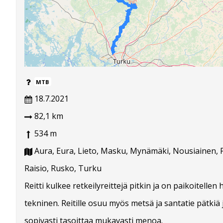
MTB
18.7.2021
82,1 km
534 m
Aura, Eura, Lieto, Masku, Mynämäki, Nousiainen, 
Raisio, Rusko, Turku
Reitti kulkee retkeilyreittejä pitkin ja on paikoitellen
tekninen. Reitille osuu myös metsä ja santatie pätkiä 
sopivasti tasoittaa mukavasti menoa.