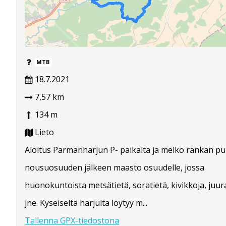
MTB
18.7.2021
7,57 km
134 m
Lieto
Aloitus Parmanharjun P- paikalta ja melko rankan p
nousuosuuden jälkeen maasto osuudelle, jossa
huonokuntoista metsätietä, soratietä, kivikkoja, juu
jne. Kyseiseltä harjulta löytyy m...
Tallenna GPX-tiedostona