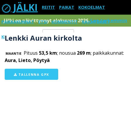
JÄLKI
REITIT
PAIKAT
KOKOELMAT
Jälki on päivittynnyt elokuussa 2026.
Lue tarkemmin
PAIKKAKUNNAT
ETSI
KOMMENTIT
RAJOITUKSET
Lenkki Auran kirkolta
KIRJAUDU SISÄÄN
Menu
Pituus
53,5 km
; nousua
269 m
; paikkakunnat:
MAANTIE
Aura, Lieto, Pöytyä
TALLENNA GPX