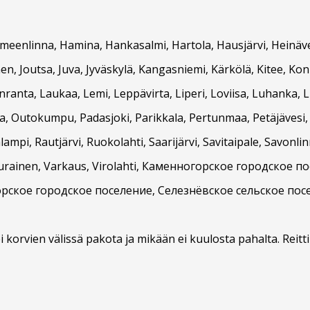
meenlinna, Hamina, Hankasalmi, Hartola, Hausjärvi, Heinäves
nen, Joutsa, Juva, Jyväskylä, Kangasniemi, Kärkölä, Kitee, Ko
nranta, Laukaa, Lemi, Leppävirta, Liperi, Loviisa, Luhanka,
la, Outokumpu, Padasjoki, Parikkala, Pertunmaa, Petäjävesi,
mpi, Rautjärvi, Ruokolahti, Saarijärvi, Savitaipale, Savonli
 Uurainen, Varkaus, Virolahti, Каменногорское городское
рское городское поселение, Селезнёвское сельское посе
lla ei korvien välissä pakota ja mikään ei kuulosta pahalta. Reit