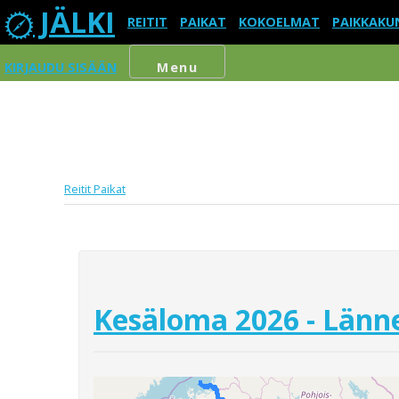
JÄLKI
REITIT
PAIKAT
KOKOELMAT
PAIKKAKU
KIRJAUDU SISÄÄN
Menu
Reitit
Paikat
Kesäloma 2026 - Länne