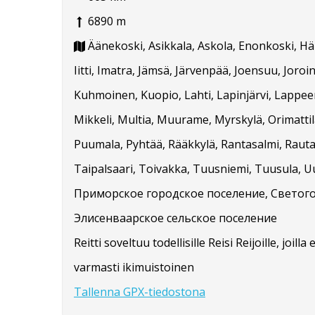
6890 m
Äänekoski, Asikkala, Askola, Enonkoski, Hä
Iitti, Imatra, Jämsä, Järvenpää, Joensuu, Joroi
Kuhmoinen, Kuopio, Lahti, Lapinjärvi, Lappee
Mikkeli, Multia, Muurame, Myrskylä, Orimatti
Puumala, Pyhtää, Rääkkylä, Rantasalmi, Rautala
Taipalsaari, Toivakka, Tuusniemi, Tuusula,
Приморское городское поселение, Светого
Элисенваарское сельское поселение
Reitti soveltuu todellisille Reisi Reijoille, joi
varmasti ikimuistoinen
Tallenna GPX-tiedostona