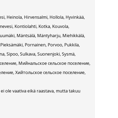
i, Heinola, Hirvensalmi, Hollola, Hyvinkää,
nnevesi, Kontiolahti, Kotka, Kouvola,
 Luumäki, Mäntsälä, Mäntyharju, Miehikkälä,
 Pieksämäki, Pornainen, Porvoo, Pukkila,
nna, Sipoo, Sulkava, Suonenjoki, Sysmä,
 поселение, Мийнальское сельское поселение,
ление, Хийтольское сельское поселение,
ti ei ole vaativa eikä raastava, mutta takuu