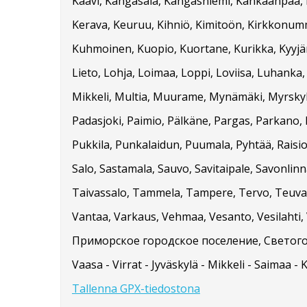
Kaavi, Kangasala, Kangasniemi, Kankaanpää, Ka
Kerava, Keuruu, Kihniö, Kimitoön, Kirkkonummi
Kuhmoinen, Kuopio, Kuortane, Kurikka, Kyyjärvi
Lieto, Lohja, Loimaa, Loppi, Loviisa, Luhanka
Mikkeli, Multia, Muurame, Mynämäki, Myrskylä
Padasjoki, Paimio, Pälkäne, Pargas, Parkano, 
Pukkila, Punkalaidun, Puumala, Pyhtää, Raisio
Salo, Sastamala, Sauvo, Savitaipale, Savonlinna
Taivassalo, Tammela, Tampere, Tervo, Teuva, 
Vantaa, Varkaus, Vehmaa, Vesanto, Vesilahti, V
Приморское городское поселение, Светого
Vaasa - Virrat - Jyväskylä - Mikkeli - Saimaa - 
Tallenna GPX-tiedostona