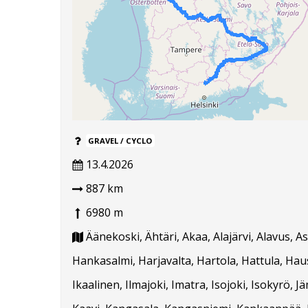
GRAVEL / CYCLO
13.4.2026
887 km
6980 m
Äänekoski, Ähtäri, Akaa, Alajärvi, Alavus, 
Hankasalmi, Harjavalta, Hartola, Hattula, Hausj
Ikaalinen, Ilmajoki, Imatra, Isojoki, Isokyrö, J