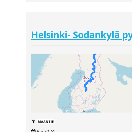
Helsinki- Sodankylä py
MAANTIE
9.5.2024