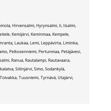
ola, Hirvensalmi, Hyrynsalmi, Ii, Iisalmi,
Keitele, Kemijärvi, Keminmaa, Kempele,
enranta, Laukaa, Lemi, Leppävirta, Liminka,
tamo, Pelkosenniemi, Pertunmaa, Petäjävesi,
asalmi, Ranua, Rautalampi, Rautavaara,
ikalatva, Siilinjärvi, Simo, Sodankylä,
Toivakka, Tuusniemi, Tyrnävä, Utajärvi,