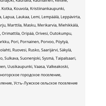
auhajoki, Kauhava, Kauniainen, Keitele,
, Kotka, Kouvola, Kristiinankaupunki,
ta, Lapua, Laukaa, Lemi, Lempäälä, Leppävirta,
rju, Marttila, Masku, Merikarvia, Miehikkälä,
 Orimattila, Oripää, Orivesi, Outokumpu,
arkku, Pori, Pornainen, Porvoo, Pöytyä,
ahti, Ruovesi, Rusko, Saarijärvi, Säkylä,
ero, Sulkava, Suonenjoki, Sysmä, Taipalsaari,
nen, Uusikaupunki, Vaasa, Valkeakoski,
Каменногорское городское поселение,
еление, Усть-Лужское сельское поселение