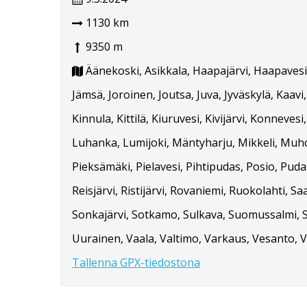
1130 km
9350 m
Äänekoski, Asikkala, Haapajärvi, Haapavesi,
Jämsä, Joroinen, Joutsa, Juva, Jyväskylä, Kaa
Kinnula, Kittilä, Kiuruvesi, Kivijärvi, Konne
Luhanka, Lumijoki, Mäntyharju, Mikkeli, Muho
Pieksämäki, Pielavesi, Pihtipudas, Posio, Pud
Reisjärvi, Ristijärvi, Rovaniemi, Ruokolahti, Saa
Sonkajärvi, Sotkamo, Sulkava, Suomussalmi, Su
Uurainen, Vaala, Valtimo, Varkaus, Vesanto, V
Tallenna GPX-tiedostona