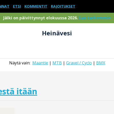
NNAT
ETSI
KOMMENTIT
RAJOITUKSET
Jälki on päivittynnyt elokuussa 2026.
Lue tarkemmin
Heinävesi
Näytä vain:
Maantie
|
MTB
|
Gravel / Cyclo
|
BMX
stä itään