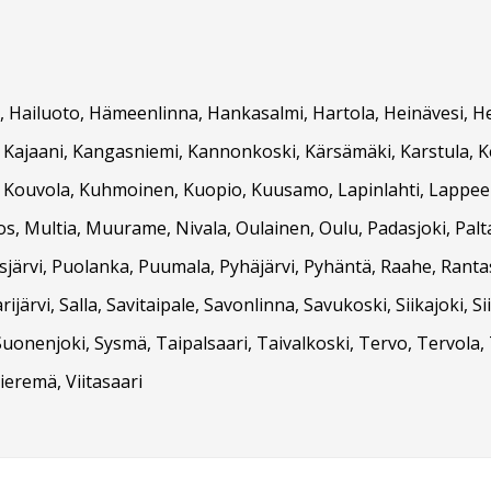
 Hailuoto, Hämeenlinna, Hankasalmi, Hartola, Heinävesi, Hein
vi, Kajaani, Kangasniemi, Kannonkoski, Kärsämäki, Karstula, 
vesi, Kouvola, Kuhmoinen, Kuopio, Kuusamo, Lapinlahti, Lappe
s, Multia, Muurame, Nivala, Oulainen, Oulu, Padasjoki, Pal
asjärvi, Puolanka, Puumala, Pyhäjärvi, Pyhäntä, Raahe, Rant
rijärvi, Salla, Savitaipale, Savonlinna, Savukoski, Siikajoki, Si
onenjoki, Sysmä, Taipalsaari, Taivalkoski, Tervo, Tervola, 
ieremä, Viitasaari