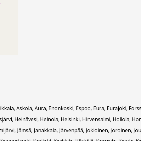
Asikkala, Askola, Aura, Enonkoski, Espoo, Eura, Eurajoki, F
ärvi, Heinävesi, Heinola, Helsinki, Hirvensalmi, Hollola, Hon
ämijärvi, Jämsä, Janakkala, Järvenpää, Jokioinen, Joroinen, Jou