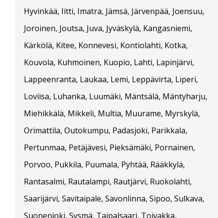
Hyvinkää, Iitti, Imatra, Jämsä, Järvenpää, Joensuu,
Joroinen, Joutsa, Juva, Jyväskylä, Kangasniemi,
Kärkölä, Kitee, Konnevesi, Kontiolahti, Kotka,
Kouvola, Kuhmoinen, Kuopio, Lahti, Lapinjärvi,
Lappeenranta, Laukaa, Lemi, Leppävirta, Liperi,
Loviisa, Luhanka, Luumäki, Mäntsälä, Mäntyharju,
Miehikkälä, Mikkeli, Multia, Muurame, Myrskylä,
Orimattila, Outokumpu, Padasjoki, Parikkala,
Pertunmaa, Petäjävesi, Pieksämäki, Pornainen,
Porvoo, Pukkila, Puumala, Pyhtää, Rääkkylä,
Rantasalmi, Rautalampi, Rautjärvi, Ruokolahti,
Saarijärvi, Savitaipale, Savonlinna, Sipoo, Sulkava,
Suonenjoki, Sysmä, Taipalsaari, Toivakka,