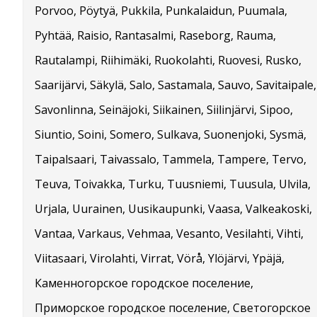
Porvoo, Pöytyä, Pukkila, Punkalaidun, Puumala,
Pyhtää, Raisio, Rantasalmi, Raseborg, Rauma,
Rautalampi, Riihimäki, Ruokolahti, Ruovesi, Rusko,
Saarijärvi, Säkylä, Salo, Sastamala, Sauvo, Savitaipale,
Savonlinna, Seinäjoki, Siikainen, Siilinjärvi, Sipoo,
Siuntio, Soini, Somero, Sulkava, Suonenjoki, Sysmä,
Taipalsaari, Taivassalo, Tammela, Tampere, Tervo,
Teuva, Toivakka, Turku, Tuusniemi, Tuusula, Ulvila,
Urjala, Uurainen, Uusikaupunki, Vaasa, Valkeakoski,
Vantaa, Varkaus, Vehmaa, Vesanto, Vesilahti, Vihti,
Viitasaari, Virolahti, Virrat, Vörå, Ylöjärvi, Ypäjä,
Каменногорское городское поселение,
Приморское городское поселение, Светогорское