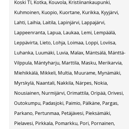
Koski Tl, Kotka, Kouvola, Kristiinankaupunki,
Kuhmoinen, Kuopio, Kuortane, Kurikka, Kyyjärvi,
Lahti, Laihia, Laitila, Lapinjärvi, Lappajärvi,
Lappeenranta, Lapua, Laukaa, Lemi, Lempäälä,
Leppävirta, Lieto, Lohja, Loimaa, Loppi, Loviisa,
Luhanka, Luumäki, Luvia, Malax, Mäntsälä, Mänttä-
Vilppula, Mäntyharju, Marttila, Masku, Merikarvia,
Miehikkälä, Mikkeli, Multia, Muurame, Mynämäki,
Myrskylä, Naantali, Nakkila, Närpes, Nokia,
Nousiainen, Nurmijärvi, Orimattila, Oripää, Orivesi,
Outokumpu, Padasjoki, Paimio, Pälkäne, Pargas,
Parkano, Pertunmaa, Petäjävesi, Pieksämäki,
Pielavesi, Pirkkala, Pomarkku, Pori, Pornainen,