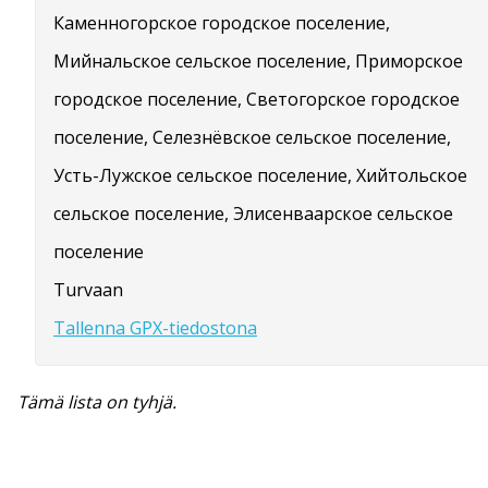
Каменногорское городское поселение,
Мийнальское сельское поселение, Приморское
городское поселение, Светогорское городское
поселение, Селезнёвское сельское поселение,
Усть-Лужское сельское поселение, Хийтольское
сельское поселение, Элисенваарское сельское
поселение
Turvaan
Tallenna GPX-tiedostona
Tämä lista on tyhjä.