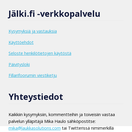
Jälki.fi -verkkopalvelu
Kysymyksiä ja vastauksia
Käyttöehdot
Seloste henkilötietojen käytöstä
Päivitysloki
Fillarifoorumin viestiketju
Yhteystiedot
Kaikkiin kysymyksiin, kommentteihin ja toiveisiin vastaa
palvelun ylläpitäjä Mika Haulo sähköpostitse:
mika@laukkasolutions.com
tai Twitterissä nimimerkillä