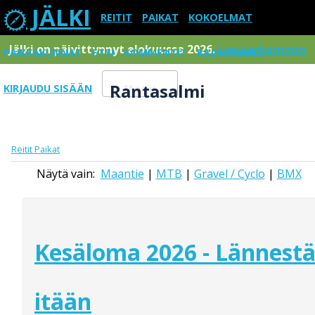
JÄLKI
REITIT
PAIKAT
KOKOELMAT
Jälki on päivittynnyt elokuussa 2026.
Lue tarkemmin
PAIKKAKUNNAT
ETSI
KOMMENTIT
RAJOITUKSET
Rantasalmi
KIRJAUDU SISÄÄN
Menu
Reitit
Paikat
Näytä vain:
Maantie
|
MTB
|
Gravel / Cyclo
|
BMX
Kesäloma 2026 - Lännest
itään