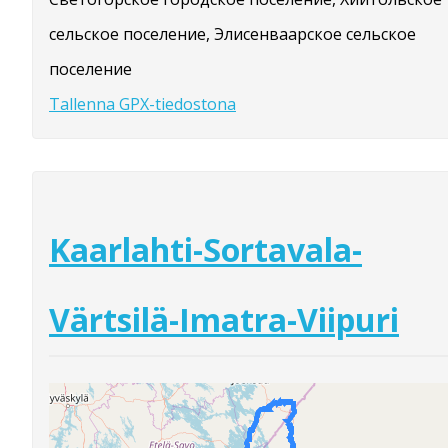
сельское поселение, Элисенваарское сельское
поселение
Tallenna GPX-tiedostona
Kaarlahti-Sortavala-
Värtsilä-Imatra-Viipuri