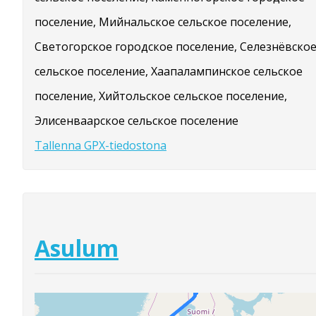
поселение, Мийнальское сельское поселение,
Светогорское городское поселение, Селезнёвско
сельское поселение, Хаапалампинское сельское
поселение, Хийтольское сельское поселение,
Элисенваарское сельское поселение
Tallenna GPX-tiedostona
Asulum