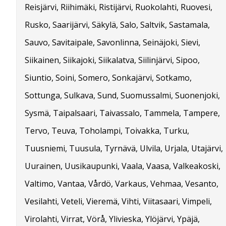
Reisjärvi, Riihimäki, Ristijärvi, Ruokolahti, Ruovesi,
Rusko, Saarijärvi, Säkylä, Salo, Saltvik, Sastamala,
Sauvo, Savitaipale, Savonlinna, Seinäjoki, Sievi,
Siikainen, Siikajoki, Siikalatva, Siilinjärvi, Sipoo,
Siuntio, Soini, Somero, Sonkajärvi, Sotkamo,
Sottunga, Sulkava, Sund, Suomussalmi, Suonenjoki,
Sysmä, Taipalsaari, Taivassalo, Tammela, Tampere,
Tervo, Teuva, Toholampi, Toivakka, Turku,
Tuusniemi, Tuusula, Tyrnävä, Ulvila, Urjala, Utajärvi,
Uurainen, Uusikaupunki, Vaala, Vaasa, Valkeakoski,
Valtimo, Vantaa, Vårdö, Varkaus, Vehmaa, Vesanto,
Vesilahti, Veteli, Vieremä, Vihti, Viitasaari, Vimpeli,
Virolahti, Virrat, Vörå, Ylivieska, Ylöjärvi, Ypäjä,