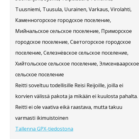
Tuusniemi, Tuusula, Uurainen, Varkaus, Virolahti,
Каменногорское городское поселение,
Мийнальское сельское поселение, Приморское
городское поселение, Светогорское городское
поселение, Селезнёвское сельское поселение,
Хийтольское сельское поселение, Элисенваарское
сельское поселение
Reitti soveltuu todellisille Reisi Reijoille, joilla ei
korvien välissä pakota ja mikään ei kuulosta pahalta.
Reitti ei ole vaativa eikä raastava, mutta takuu
varmasti ikimuistoinen
Tallenna GPX-tiedostona