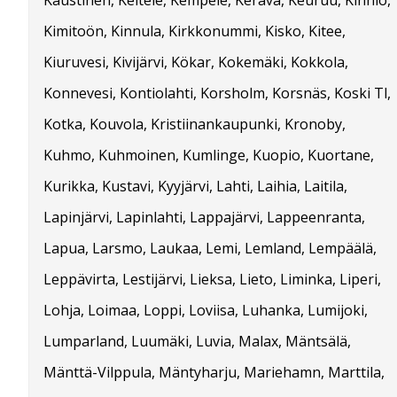
Kaustinen, Keitele, Kempele, Kerava, Keuruu, Kihniö,
Kimitoön, Kinnula, Kirkkonummi, Kisko, Kitee,
Kiuruvesi, Kivijärvi, Kökar, Kokemäki, Kokkola,
Konnevesi, Kontiolahti, Korsholm, Korsnäs, Koski Tl,
Kotka, Kouvola, Kristiinankaupunki, Kronoby,
Kuhmo, Kuhmoinen, Kumlinge, Kuopio, Kuortane,
Kurikka, Kustavi, Kyyjärvi, Lahti, Laihia, Laitila,
Lapinjärvi, Lapinlahti, Lappajärvi, Lappeenranta,
Lapua, Larsmo, Laukaa, Lemi, Lemland, Lempäälä,
Leppävirta, Lestijärvi, Lieksa, Lieto, Liminka, Liperi,
Lohja, Loimaa, Loppi, Loviisa, Luhanka, Lumijoki,
Lumparland, Luumäki, Luvia, Malax, Mäntsälä,
Mänttä-Vilppula, Mäntyharju, Mariehamn, Marttila,