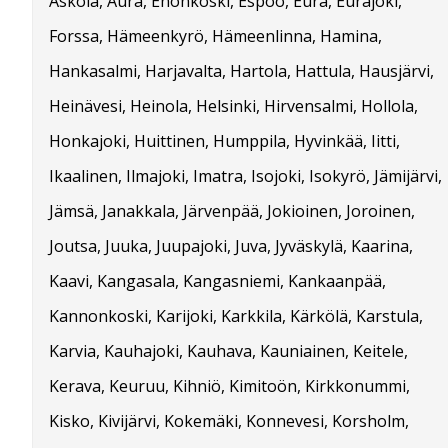
Askola, Aura, Enonkoski, Espoo, Eura, Eurajoki,
Forssa, Hämeenkyrö, Hämeenlinna, Hamina,
Hankasalmi, Harjavalta, Hartola, Hattula, Hausjärvi,
Heinävesi, Heinola, Helsinki, Hirvensalmi, Hollola,
Honkajoki, Huittinen, Humppila, Hyvinkää, Iitti,
Ikaalinen, Ilmajoki, Imatra, Isojoki, Isokyrö, Jämijärvi,
Jämsä, Janakkala, Järvenpää, Jokioinen, Joroinen,
Joutsa, Juuka, Juupajoki, Juva, Jyväskylä, Kaarina,
Kaavi, Kangasala, Kangasniemi, Kankaanpää,
Kannonkoski, Karijoki, Karkkila, Kärkölä, Karstula,
Karvia, Kauhajoki, Kauhava, Kauniainen, Keitele,
Kerava, Keuruu, Kihniö, Kimitoön, Kirkkonummi,
Kisko, Kivijärvi, Kokemäki, Konnevesi, Korsholm,