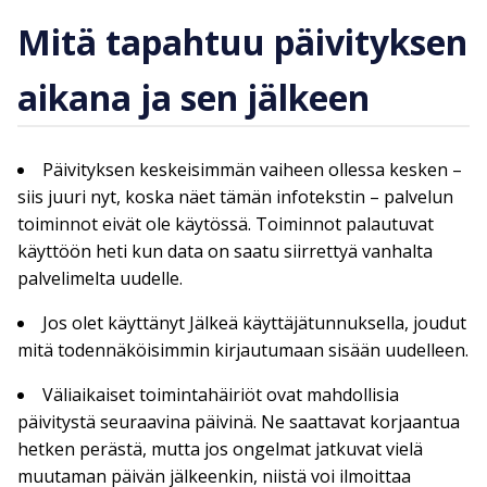
Mitä tapahtuu päivityksen
aikana ja sen jälkeen
Päivityksen keskeisimmän vaiheen ollessa kesken –
siis juuri nyt, koska näet tämän infotekstin – palvelun
toiminnot eivät ole käytössä. Toiminnot palautuvat
käyttöön heti kun data on saatu siirrettyä vanhalta
palvelimelta uudelle.
Jos olet käyttänyt Jälkeä käyttäjätunnuksella, joudut
mitä todennäköisimmin kirjautumaan sisään uudelleen.
Väliaikaiset toimintahäiriöt ovat mahdollisia
päivitystä seuraavina päivinä. Ne saattavat korjaantua
hetken perästä, mutta jos ongelmat jatkuvat vielä
muutaman päivän jälkeenkin, niistä voi ilmoittaa