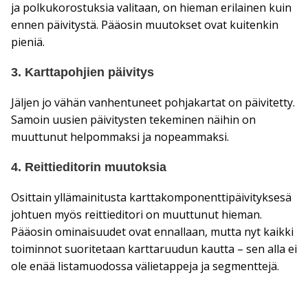
ja polkukorostuksia valitaan, on hieman erilainen kuin
ennen päivitystä. Pääosin muutokset ovat kuitenkin
pieniä.
3. Karttapohjien päivitys
Jäljen jo vähän vanhentuneet pohjakartat on päivitetty.
Samoin uusien päivitysten tekeminen näihin on
muuttunut helpommaksi ja nopeammaksi.
4. Reittieditorin muutoksia
Osittain yllämainitusta karttakomponenttipäivityksesä
johtuen myös reittieditori on muuttunut hieman.
Pääosin ominaisuudet ovat ennallaan, mutta nyt kaikki
toiminnot suoritetaan karttaruudun kautta – sen alla ei
ole enää listamuodossa välietappeja ja segmenttejä.