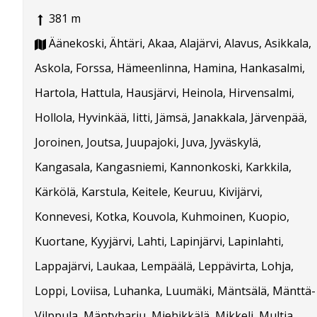
381 m
Äänekoski, Ähtäri, Akaa, Alajärvi, Alavus, Asikkala,
Askola, Forssa, Hämeenlinna, Hamina, Hankasalmi,
Hartola, Hattula, Hausjärvi, Heinola, Hirvensalmi,
Hollola, Hyvinkää, Iitti, Jämsä, Janakkala, Järvenpää,
Joroinen, Joutsa, Juupajoki, Juva, Jyväskylä,
Kangasala, Kangasniemi, Kannonkoski, Karkkila,
Kärkölä, Karstula, Keitele, Keuruu, Kivijärvi,
Konnevesi, Kotka, Kouvola, Kuhmoinen, Kuopio,
Kuortane, Kyyjärvi, Lahti, Lapinjärvi, Lapinlahti,
Lappajärvi, Laukaa, Lempäälä, Leppävirta, Lohja,
Loppi, Loviisa, Luhanka, Luumäki, Mäntsälä, Mänttä-
Vilppula, Mäntyharju, Miehikkälä, Mikkeli, Multia,