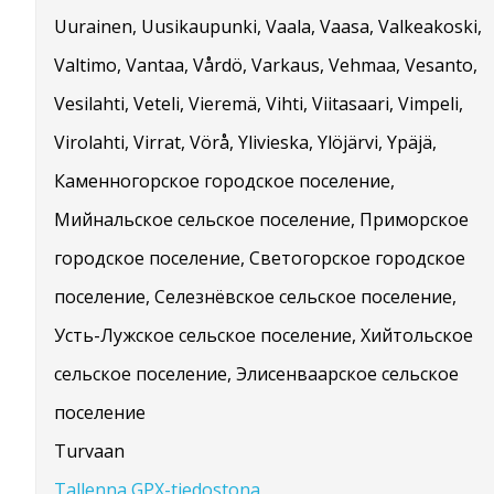
Uurainen, Uusikaupunki, Vaala, Vaasa, Valkeakoski,
Valtimo, Vantaa, Vårdö, Varkaus, Vehmaa, Vesanto,
Vesilahti, Veteli, Vieremä, Vihti, Viitasaari, Vimpeli,
Virolahti, Virrat, Vörå, Ylivieska, Ylöjärvi, Ypäjä,
Каменногорское городское поселение,
Мийнальское сельское поселение, Приморское
городское поселение, Светогорское городское
поселение, Селезнёвское сельское поселение,
Усть-Лужское сельское поселение, Хийтольское
сельское поселение, Элисенваарское сельское
поселение
Turvaan
Tallenna GPX-tiedostona