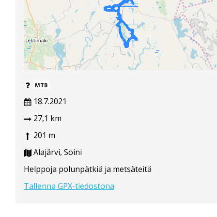
MTB
18.7.2021
27,1 km
201 m
Alajärvi, Soini
Helppoja polunpätkiä ja metsäteitä
Tallenna GPX-tiedostona