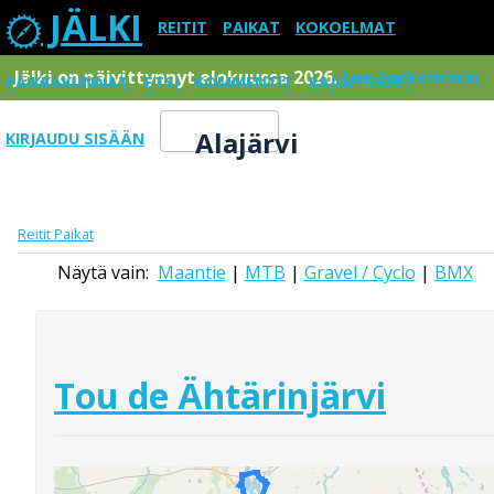
JÄLKI
REITIT
PAIKAT
KOKOELMAT
Jälki on päivittynnyt elokuussa 2026.
Lue tarkemmin
PAIKKAKUNNAT
ETSI
KOMMENTIT
RAJOITUKSET
Alajärvi
KIRJAUDU SISÄÄN
Menu
Reitit
Paikat
Näytä vain:
Maantie
|
MTB
|
Gravel / Cyclo
|
BMX
Tou de Ähtärinjärvi