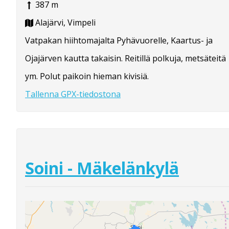
387 m
Alajärvi, Vimpeli
Vatpakan hiihtomajalta Pyhävuorelle, Kaartus- ja
Ojajärven kautta takaisin. Reitillä polkuja, metsäteitä
ym. Polut paikoin hieman kivisiä.
Tallenna GPX-tiedostona
Soini - Mäkelänkylä