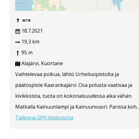
MTB
18.7.2021
19,3 km
95 m
Alajärvi, Kuortane
Vaihtelevaa polkua, lähtö Urheiluopistolta ja
päätöspiste Kaarankajärvi. Osa polusta vaativaa ja
kivikkoista, tuota on kokonaisuudessa aika vähän.
Matkalla Kainuunlampi ja Kainuunvuori. Parissa koh..
Tallenna GPX-tiedostona