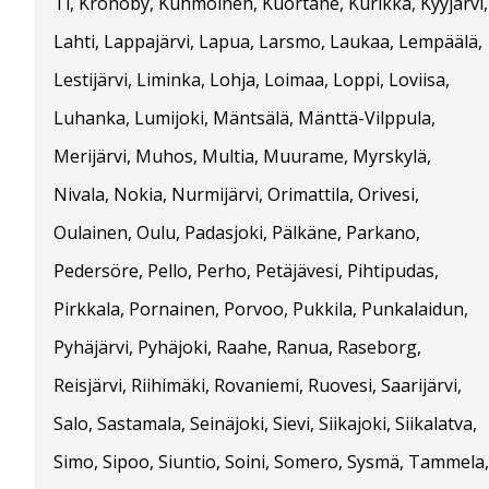
Tl, Kronoby, Kuhmoinen, Kuortane, Kurikka, Kyyjärvi,
Lahti, Lappajärvi, Lapua, Larsmo, Laukaa, Lempäälä,
Lestijärvi, Liminka, Lohja, Loimaa, Loppi, Loviisa,
Luhanka, Lumijoki, Mäntsälä, Mänttä-Vilppula,
Merijärvi, Muhos, Multia, Muurame, Myrskylä,
Nivala, Nokia, Nurmijärvi, Orimattila, Orivesi,
Oulainen, Oulu, Padasjoki, Pälkäne, Parkano,
Pedersöre, Pello, Perho, Petäjävesi, Pihtipudas,
Pirkkala, Pornainen, Porvoo, Pukkila, Punkalaidun,
Pyhäjärvi, Pyhäjoki, Raahe, Ranua, Raseborg,
Reisjärvi, Riihimäki, Rovaniemi, Ruovesi, Saarijärvi,
Salo, Sastamala, Seinäjoki, Sievi, Siikajoki, Siikalatva,
Simo, Sipoo, Siuntio, Soini, Somero, Sysmä, Tammela,