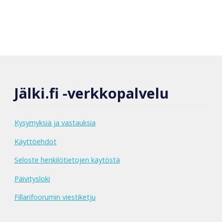
Jälki.fi -verkkopalvelu
Kysymyksiä ja vastauksia
Käyttöehdot
Seloste henkilötietojen käytöstä
Päivitysloki
Fillarifoorumin viestiketju