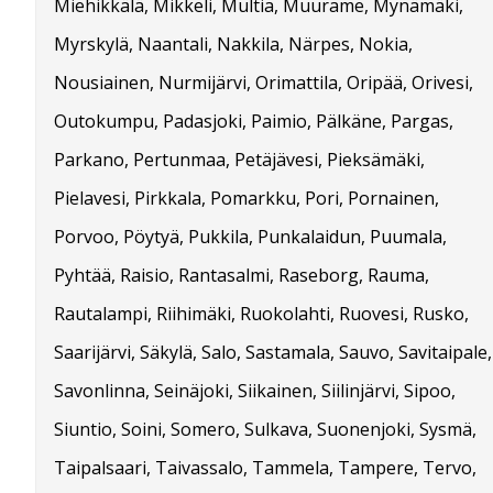
Miehikkälä, Mikkeli, Multia, Muurame, Mynämäki,
Myrskylä, Naantali, Nakkila, Närpes, Nokia,
Nousiainen, Nurmijärvi, Orimattila, Oripää, Orivesi,
Outokumpu, Padasjoki, Paimio, Pälkäne, Pargas,
Parkano, Pertunmaa, Petäjävesi, Pieksämäki,
Pielavesi, Pirkkala, Pomarkku, Pori, Pornainen,
Porvoo, Pöytyä, Pukkila, Punkalaidun, Puumala,
Pyhtää, Raisio, Rantasalmi, Raseborg, Rauma,
Rautalampi, Riihimäki, Ruokolahti, Ruovesi, Rusko,
Saarijärvi, Säkylä, Salo, Sastamala, Sauvo, Savitaipale,
Savonlinna, Seinäjoki, Siikainen, Siilinjärvi, Sipoo,
Siuntio, Soini, Somero, Sulkava, Suonenjoki, Sysmä,
Taipalsaari, Taivassalo, Tammela, Tampere, Tervo,