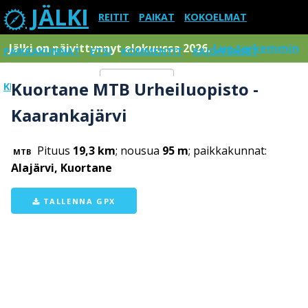
JÄLKI
REITIT
PAIKAT
KOKOELMAT
Jälki on päivittynnyt elokuussa 2026.
Lue tarkemmin
PAIKKAKUNNAT
ETSI
KOMMENTIT
RAJOITUKSET
Kuortane MTB Urheiluopisto -
KIRJAUDU SISÄÄN
Menu
Kaarankajärvi
Pituus
19,3 km
; nousua
95 m
; paikkakunnat:
MTB
Alajärvi, Kuortane
TALLENNA GPX