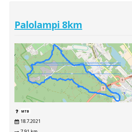
Palolampi 8km
MTB
18.7.2021
7,91 km