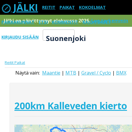
JÄLKI
REITIT
PAIKAT
KOKOELMAT
Jälki on päivittynnyt elokuussa 2026.
Lue tarkemmin
PAIKKAKUNNAT
ETSI
KOMMENTIT
RAJOITUKSET
Suonenjoki
KIRJAUDU SISÄÄN
Menu
Reitit
Paikat
Näytä vain:
Maantie
|
MTB
|
Gravel / Cyclo
|
BMX
200km Kalleveden kierto