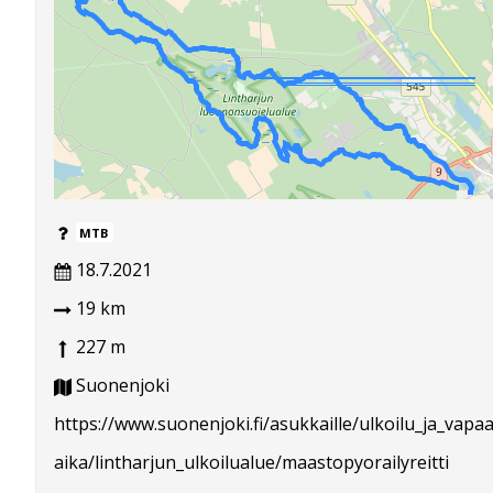
MTB
18.7.2021
19 km
227 m
Suonenjoki
https://www.suonenjoki.fi/asukkaille/ulkoilu_ja_vapaa
aika/lintharjun_ulkoilualue/maastopyorailyreitti