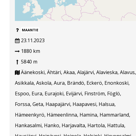
MAANTIE
23.11.2023
1880 km
5840 m
Äänekoski, Ähtäri, Akaa, Alajärvi, Alavieska, Alavus,
Asikkala, Askola, Aura, Brändö, Eckerö, Enonkoski,
Espoo, Eura, Eurajoki, Evijärvi, Finström, Föglö,
Forssa, Geta, Haapajärvi, Haapavesi, Halsua,
Hämeenkyrö, Hämeenlinna, Hamina, Hammarland,
Hankasalmi, Hanko, Harjavalta, Hartola, Hattula,
Hausjärvi, Heinävesi, Heinola, Helsinki, Hirvensalmi,