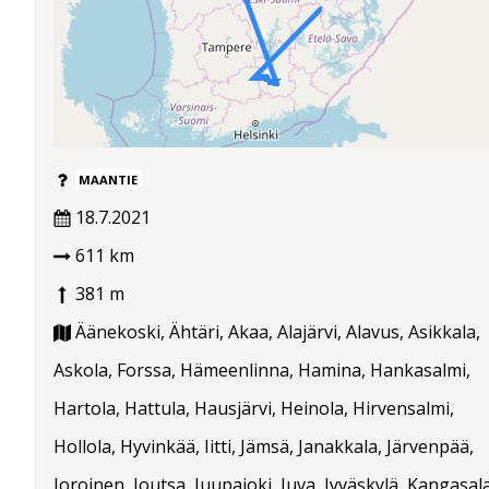
MAANTIE
18.7.2021
611 km
381 m
Äänekoski, Ähtäri, Akaa, Alajärvi, Alavus, Asikkala,
Askola, Forssa, Hämeenlinna, Hamina, Hankasalmi,
Hartola, Hattula, Hausjärvi, Heinola, Hirvensalmi,
Hollola, Hyvinkää, Iitti, Jämsä, Janakkala, Järvenpää,
Joroinen, Joutsa, Juupajoki, Juva, Jyväskylä, Kangasala