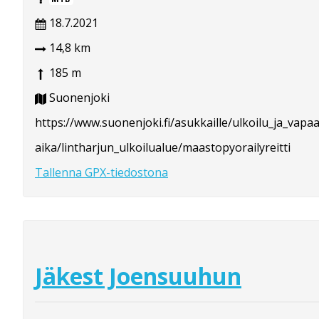
18.7.2021
14,8 km
185 m
Suonenjoki
https://www.suonenjoki.fi/asukkaille/ulkoilu_ja_vapaa
aika/lintharjun_ulkoilualue/maastopyorailyreitti
Tallenna GPX-tiedostona
Jäkest Joensuuhun