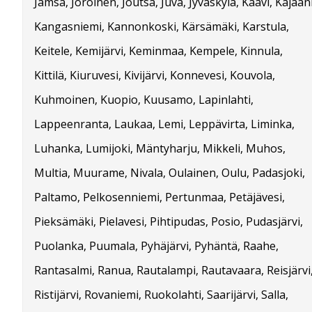
Jämsä, Joroinen, Joutsa, Juva, Jyväskylä, Kaavi, Kajaani
Kangasniemi, Kannonkoski, Kärsämäki, Karstula,
Keitele, Kemijärvi, Keminmaa, Kempele, Kinnula,
Kittilä, Kiuruvesi, Kivijärvi, Konnevesi, Kouvola,
Kuhmoinen, Kuopio, Kuusamo, Lapinlahti,
Lappeenranta, Laukaa, Lemi, Leppävirta, Liminka,
Luhanka, Lumijoki, Mäntyharju, Mikkeli, Muhos,
Multia, Muurame, Nivala, Oulainen, Oulu, Padasjoki,
Paltamo, Pelkosenniemi, Pertunmaa, Petäjävesi,
Pieksämäki, Pielavesi, Pihtipudas, Posio, Pudasjärvi,
Puolanka, Puumala, Pyhäjärvi, Pyhäntä, Raahe,
Rantasalmi, Ranua, Rautalampi, Rautavaara, Reisjärvi
Ristijärvi, Rovaniemi, Ruokolahti, Saarijärvi, Salla,