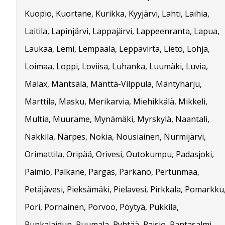
Kuopio, Kuortane, Kurikka, Kyyjärvi, Lahti, Laihia,
Laitila, Lapinjärvi, Lappajärvi, Lappeenranta, Lapua,
Laukaa, Lemi, Lempäälä, Leppävirta, Lieto, Lohja,
Loimaa, Loppi, Loviisa, Luhanka, Luumäki, Luvia,
Malax, Mäntsälä, Mänttä-Vilppula, Mäntyharju,
Marttila, Masku, Merikarvia, Miehikkälä, Mikkeli,
Multia, Muurame, Mynämäki, Myrskylä, Naantali,
Nakkila, Närpes, Nokia, Nousiainen, Nurmijärvi,
Orimattila, Oripää, Orivesi, Outokumpu, Padasjoki,
Paimio, Pälkäne, Pargas, Parkano, Pertunmaa,
Petäjävesi, Pieksämäki, Pielavesi, Pirkkala, Pomarkku
Pori, Pornainen, Porvoo, Pöytyä, Pukkila,
Punkalaidun, Puumala, Pyhtää, Raisio, Rantasalmi,