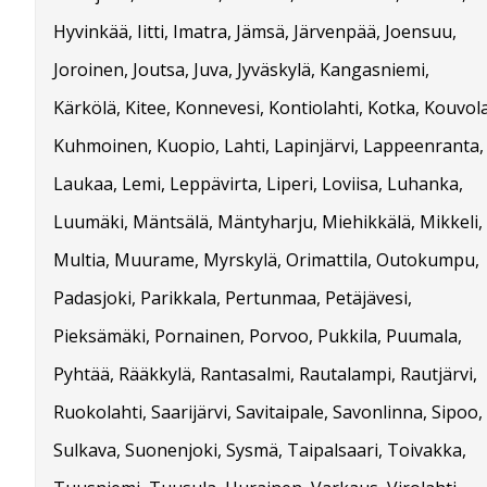
Hyvinkää, Iitti, Imatra, Jämsä, Järvenpää, Joensuu,
Joroinen, Joutsa, Juva, Jyväskylä, Kangasniemi,
Kärkölä, Kitee, Konnevesi, Kontiolahti, Kotka, Kouvola
Kuhmoinen, Kuopio, Lahti, Lapinjärvi, Lappeenranta,
Laukaa, Lemi, Leppävirta, Liperi, Loviisa, Luhanka,
Luumäki, Mäntsälä, Mäntyharju, Miehikkälä, Mikkeli,
Multia, Muurame, Myrskylä, Orimattila, Outokumpu,
Padasjoki, Parikkala, Pertunmaa, Petäjävesi,
Pieksämäki, Pornainen, Porvoo, Pukkila, Puumala,
Pyhtää, Rääkkylä, Rantasalmi, Rautalampi, Rautjärvi,
Ruokolahti, Saarijärvi, Savitaipale, Savonlinna, Sipoo,
Sulkava, Suonenjoki, Sysmä, Taipalsaari, Toivakka,