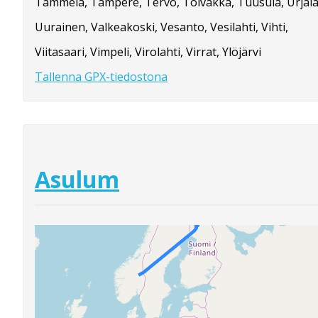
Tammela, Tampere, Tervo, Toivakka, Tuusula, Urjala
Uurainen, Valkeakoski, Vesanto, Vesilahti, Vihti,
Viitasaari, Vimpeli, Virolahti, Virrat, Ylöjärvi
Tallenna GPX-tiedostona
Asulum