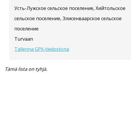
Усть-Лужское сельское поселение, Хийтольское
сельское поселение, Элисенваарское сельское
поселение
Turvaan
Tallenna GPX-tiedostona
Tämä lista on tyhjä.