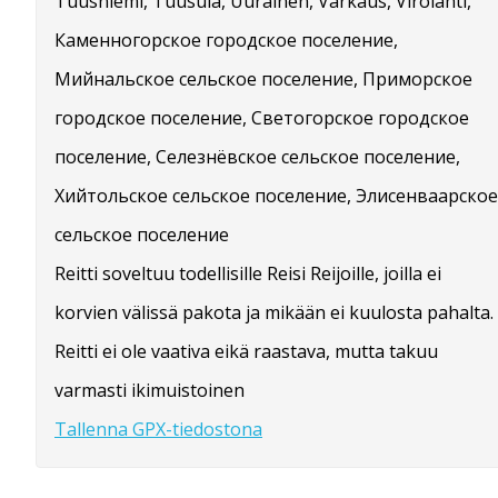
Tuusniemi, Tuusula, Uurainen, Varkaus, Virolahti,
Каменногорское городское поселение,
Мийнальское сельское поселение, Приморское
городское поселение, Светогорское городское
поселение, Селезнёвское сельское поселение,
Хийтольское сельское поселение, Элисенваарское
сельское поселение
Reitti soveltuu todellisille Reisi Reijoille, joilla ei
korvien välissä pakota ja mikään ei kuulosta pahalta.
Reitti ei ole vaativa eikä raastava, mutta takuu
varmasti ikimuistoinen
Tallenna GPX-tiedostona