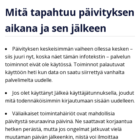
Mitä tapahtuu päivityksen
aikana ja sen jälkeen
Päivityksen keskeisimmän vaiheen ollessa kesken –
siis juuri nyt, koska näet tämän infotekstin – palvelun
toiminnot eivät ole käytössä. Toiminnot palautuvat
käyttöön heti kun data on saatu siirrettyä vanhalta
palvelimelta uudelle.
Jos olet käyttänyt Jälkeä käyttäjätunnuksella, joudut
mitä todennäköisimmin kirjautumaan sisään uudelleen.
Väliaikaiset toimintahäiriöt ovat mahdollisia
päivitystä seuraavina päivinä. Ne saattavat korjaantua
hetken perästä, mutta jos ongelmat jatkuvat vielä
muutaman päivän jälkeenkin, niistä voi ilmoittaa