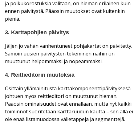
ja polkukorostuksia valitaan, on hieman erilainen kuin
ennen päivitystä. Pääosin muutokset ovat kuitenkin
pieniä.
3. Karttapohjien päivitys
Jäljen jo vähän vanhentuneet pohjakartat on päivitetty.
Samoin uusien päivitysten tekeminen näihin on
muuttunut helpommaksi ja nopeammaksi.
4. Reittieditorin muutoksia
Osittain yllämainitusta karttakomponenttipäivityksesä
johtuen myös reittieditori on muuttunut hieman.
Pääosin ominaisuudet ovat ennallaan, mutta nyt kaikki
toiminnot suoritetaan karttaruudun kautta – sen alla ei
ole enää listamuodossa välietappeja ja segmenttejä.