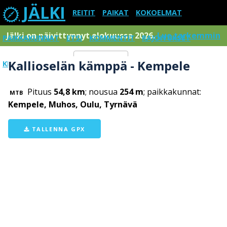
JÄLKI
REITIT
PAIKAT
KOKOELMAT
Jälki on päivittynnyt elokuussa 2026.
Lue tarkemmin
PAIKKAKUNNAT
ETSI
KOMMENTIT
RAJOITUKSET
Kallioselän kämppä - Kempele
KIRJAUDU SISÄÄN
Menu
Pituus
54,8 km
; nousua
254 m
; paikkakunnat:
MTB
Kempele, Muhos, Oulu, Tyrnävä
TALLENNA GPX