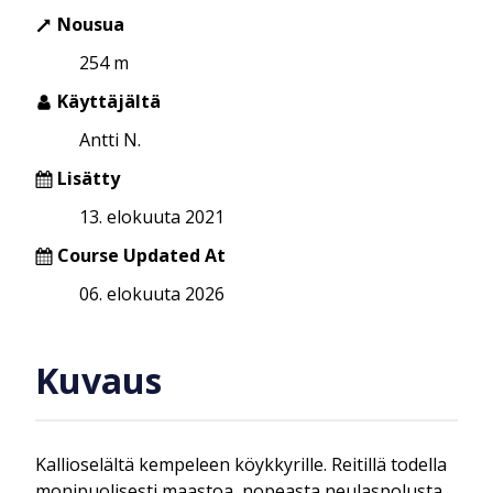
Nousua
254 m
Käyttäjältä
Antti N.
Lisätty
13. elokuuta 2021
Course Updated At
06. elokuuta 2026
Kuvaus
Kallioselältä kempeleen köykkyrille. Reitillä todella
monipuolisesti maastoa, nopeasta neulaspolusta