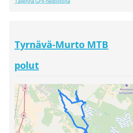
Tallenna GPX-tiedostona
Tyrnävä-Murto MTB
polut