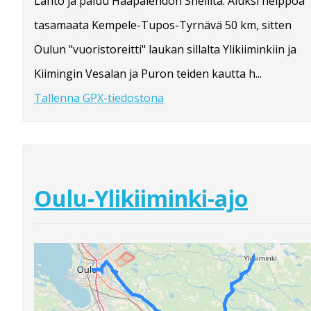
Lähtö ja paluu Haapalehdon Shellitä. Aluksi helppoa
tasamaata Kempele-Tupos-Tyrnävä 50 km, sitten
Oulun "vuoristoreitti" laukan sillalta Ylikiiminkiin ja
Kiimingin Vesalan ja Puron teiden kautta h...
Tallenna GPX-tiedostona
Oulu-Ylikiiminki-ajo