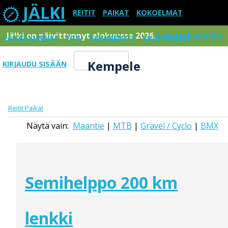
JÄLKI
REITIT
PAIKAT
KOKOELMAT
Jälki on päivittynnyt elokuussa 2026.
Lue tarkemmin
PAIKKAKUNNAT
ETSI
KOMMENTIT
RAJOITUKSET
Kempele
KIRJAUDU SISÄÄN
Menu
Reitit
Paikat
Näytä vain:
Maantie
|
MTB
|
Gravel / Cyclo
|
BMX
Semihelppo 200 km
lenkki