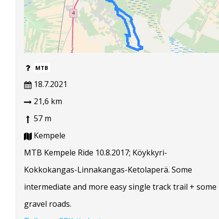
MTB
18.7.2021
21,6 km
57 m
Kempele
MTB Kempele Ride 10.8.2017; Köykkyri-
Kokkokangas-Linnakangas-Ketolaperä. Some
intermediate and more easy single track trail + some
gravel roads.