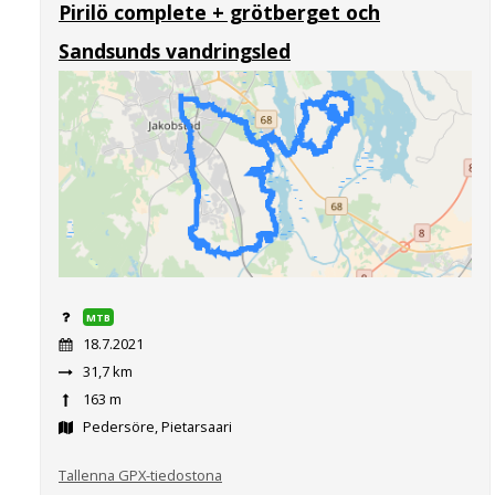
Pirilö complete + grötberget och
Sandsunds vandringsled
MTB
18.7.2021
31,7 km
163 m
Pedersöre, Pietarsaari
Tallenna GPX-tiedostona