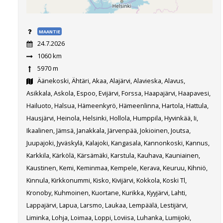
MAANTIE
24.7.2026
1060 km
5970 m
Äänekoski, Ähtäri, Akaa, Alajärvi, Alavieska, Alavus,
Asikkala, Askola, Espoo, Evijärvi, Forssa, Haapajärvi, Haapavesi,
Hailuoto, Halsua, Hämeenkyrö, Hämeenlinna, Hartola, Hattula,
Hausjärvi, Heinola, Helsinki, Hollola, Humppila, Hyvinkää, Ii,
Ikaalinen, Jämsä, Janakkala, Järvenpää, Jokioinen, Joutsa,
Juupajoki, Jyväskylä, Kalajoki, Kangasala, Kannonkoski, Kannus,
Karkkila, Kärkölä, Kärsämäki, Karstula, Kauhava, Kauniainen,
Kaustinen, Kemi, Keminmaa, Kempele, Kerava, Keuruu, Kihniö,
Kinnula, Kirkkonummi, Kisko, Kivijärvi, Kokkola, Koski Tl,
Kronoby, Kuhmoinen, Kuortane, Kurikka, Kyyjärvi, Lahti,
Lappajärvi, Lapua, Larsmo, Laukaa, Lempäälä, Lestijärvi,
Liminka, Lohja, Loimaa, Loppi, Loviisa, Luhanka, Lumijoki,