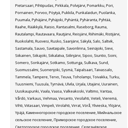
Pietarsaari, Pihtipudas, Pirkkala, Polvijärvi, Pomarkku, Pori,
Pornainen, Porvoo, Pöytyä, Pukkila, Punkalaidun, Puolanka,
Puumala, Pyhäjärvi, Pyhäjoki, Pyhäntä, Pyhäranta, Pyhtää,
Raahe, Rääkkylä, Raisio, Rantasalmi, Raseborg, Rauma,
Rautalampi, Rautavaara, Rautjärvi, Reisjärvi, Riihimäki, Ristijärvi,
Ruokolahti, Ruovesi, Rusko, Saarijärvi, Säkylä, Salo, Saltvik,
Sastamala, Sauvo, Savitaipale, Savonlinna, Seinäjoki, Sievi,
Siikainen, Siikajoki, Siikalatva, Siilinjärvi, Sipoo, Siuntio, Soini,
Somero, Sonkajärvi, Sotkamo, Sottunga, Sulkava, Sund,
Suomussalmi, Suonenjoki, Sysmä, Taipalsaari, Taivassalo,
Tammela, Tampere, Tervo, Teuva, Toholampi, Toivakka, Turku,
Tuusniemi, Tuusula, Tyrnävä, Ulvila, Urjala, Utajärvi, Uurainen,
Uusikaupunki, Vaala, Vaasa, Valkeakoski, Valtimo, Vantaa,
Vårdö, Varkaus, Vehmaa, Vesanto, Vesilahti, Veteli, Vieremä,
Vihti, Viitasaari, Vimpeli, Virolahti, Virrat, Vörå, Ylivieska, Ylöjärvi,
Ypäjä, Каменногорское городское поселение, Мийнальское
сельское поселение, Приморское городское поселение,
Светогорское городское поселение, Селезнёвское