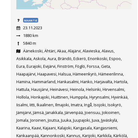
MAANTIE
23.11.2023
1880 km
5840 m
Äänekoski, Ähtäri, Akaa, Alajärvi, Alavieska, Alavus,
Asikkala, Askola, Aura, Brändö, Eckerö, Enonkoski, Espoo,
Eura, Eurajoki, Evijärvi, Finström, Föglö, Forssa, Geta,
Haapajärvi, Haapavesi, Halsua, Hämeenkyrö, Hämeenlinna,
Hamina, Hammarland, Hankasalmi, Hanko, Harjavalta, Hartola,
Hattula, Hausjärvi, Heinävesi, Heinola, Helsinki, Hirvensalmi,
Hollola, Honkajoki, Huittinen, Humppila, Hyrynsalmi, Hyvinkää,
Iisalmi, Iitti, Ikaalinen, Ilmajoki, Imatra, Ingå, Isojoki, Isokyrö,
Jämijärvi, Jämsä, Janakkala, Järvenpää, Joensuu, Jokioinen,
Jomala, Joroinen, Joutsa, Juuka, Juupajoki, Juva, Jyväskylä,
Kaarina, Kaavi, Kajaani, Kalajoki, Kangasala, Kangasniemi,
Kankaanpää, Kannonkoski, Kannus, Karijoki, Karkkila, Kärkölä,