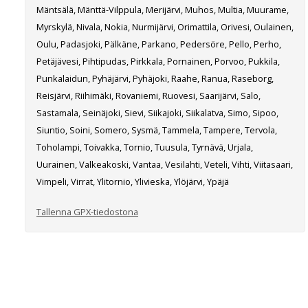
Mäntsälä, Mänttä-Vilppula, Merijärvi, Muhos, Multia, Muurame,
Myrskylä, Nivala, Nokia, Nurmijärvi, Orimattila, Orivesi, Oulainen,
Oulu, Padasjoki, Pälkäne, Parkano, Pedersöre, Pello, Perho,
Petäjävesi, Pihtipudas, Pirkkala, Pornainen, Porvoo, Pukkila,
Punkalaidun, Pyhäjärvi, Pyhäjoki, Raahe, Ranua, Raseborg,
Reisjärvi, Riihimäki, Rovaniemi, Ruovesi, Saarijärvi, Salo,
Sastamala, Seinäjoki, Sievi, Siikajoki, Siikalatva, Simo, Sipoo,
Siuntio, Soini, Somero, Sysmä, Tammela, Tampere, Tervola,
Toholampi, Toivakka, Tornio, Tuusula, Tyrnävä, Urjala,
Uurainen, Valkeakoski, Vantaa, Vesilahti, Veteli, Vihti, Viitasaari,
Vimpeli, Virrat, Ylitornio, Ylivieska, Ylöjärvi, Ypäjä
Tallenna GPX-tiedostona