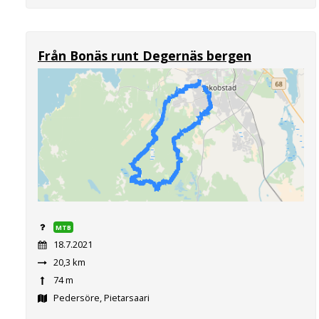
Från Bonäs runt Degernäs bergen
MTB
18.7.2021
20,3 km
74 m
Pedersöre, Pietarsaari