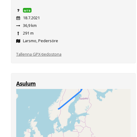
MTB
18.7.2021
36,9 km
291 m
Larsmo, Pedersöre
Tallenna GPX-tiedostona
Asulum