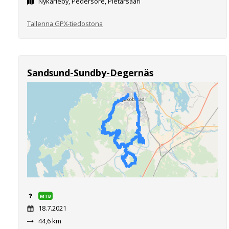
Nykarleby, Pedersöre, Pietarsaari
Tallenna GPX-tiedostona
Sandsund-Sundby-Degernäs
MTB
18.7.2021
44,6 km