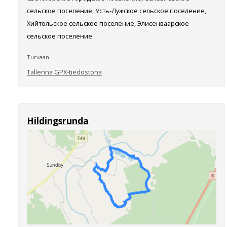
сельское поселение, Усть-Лужское сельское поселение,
Хийтольское сельское поселение, Элисенваарское
сельское поселение
Turvaan
Tallenna GPX-tiedostona
Hildingsrunda