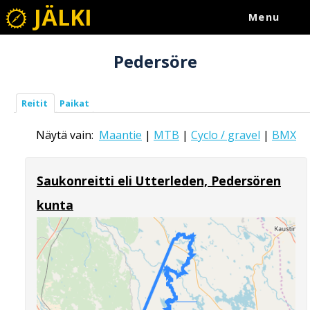
JÄLKI
Menu
Pedersöre
Reitit
Paikat
Näytä vain:
Maantie
|
MTB
|
Cyclo / gravel
|
BMX
Saukonreitti eli Utterleden, Pedersören
kunta