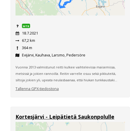
MTB
18.7.2021
67,2 km
364 m
Evijärvi, Kauhava, Larsmo, Pedersöre
Vuonna 2013 valmistunut reitti kulkee vaihtelevissa maisemissa,
metsissä ja jokien rannoilla. Reitin varrelle osuu sekä pikkuteitä,
siltoja jokien yli, upeata neulasbaanaa, että hiukan tunkkaustaki...
Tallenna GPX-tiedostona
Kortesjärvi - Leipätietä Saukonpolulle