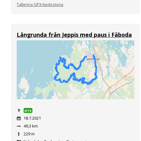
Tallenna GPX-tiedostona
Långrunda från Jeppis med paus i Fäboda
MTB
18.7.2021
49,3 km
229 m