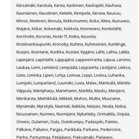
Kärsämäki, Karstula, Karvia, Kaskinen, Kauhajoki, Kauhava,
Kauniainen, Kaustinen, Keitele, Kempele, Kerava, Keuruu,
Kihniö, Kimitoön, Kinnula, Kirkkonummi, Kisko, Kitee, Kiuruvesi,
Kivijärvi, Kökar, Kokemäki, Kokkola, Konnevesi, Kontiolahti,
Korsholm, Korsnäs, Koski Tl, Kotka, Kouvola,
Kristiinankaupunki, Kronoby, Kuhmo, Kuhmoinen, Kumlinge,
Kuopio, Kuortane, Kurikka, Kustavi, Kyyjärvi, Lahti, Laihia, Laitila,
Lapinjärvi, Lapinlahti, Lappajärvi, Lappeenranta, Lapua, Larsmo,
Laukaa, Lemi, Lemland, Lempäälä, Leppävirta, Lestijärvi, Lieksa,
Lieto, Liminka, Liperi, Lohja, Loimaa, Loppi, Loviisa, Luhanka,
Lumijoki, Lumparland, Luumäki, Luvia, Malax, Mäntsälä, Mänttä-
Vilppula, Mäntyharju, Mariehamn, Marttila, Masku, Merijärvi,
Merikarvia, Miehikkälä, Mikkeli, Muhos, Multia, Muurame,
Mynämäki, Myrskylä, Naantali, Nakkila, Närpes, Nivala, Nokia,
Nousiainen, Nurmes, Nurmijärvi, Nykarleby, Orimattila, Oripää,
Orivesi, Oulainen, Oulu, Outokumpu, Padasjoki, Paimio,
Pälkäne, Paltamo, Pargas, Parikkala, Parkano, Pedersöre,
Perho, Pertunmaa, Petäjävesi, Pieksämäki, Pielavesi,