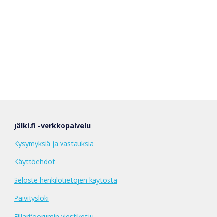
Jälki.fi -verkkopalvelu
Kysymyksiä ja vastauksia
Käyttöehdot
Seloste henkilötietojen käytöstä
Päivitysloki
Fillarifoorumin viestiketju