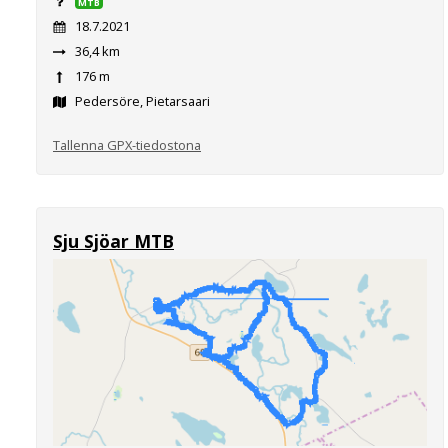
MTB
18.7.2021
36,4 km
176 m
Pedersöre, Pietarsaari
Tallenna GPX-tiedostona
Sju Sjöar MTB