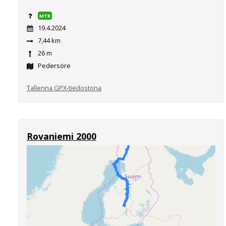
MTB
19.4.2024
7,44 km
26 m
Pedersöre
Tallenna GPX-tiedostona
Rovaniemi 2000