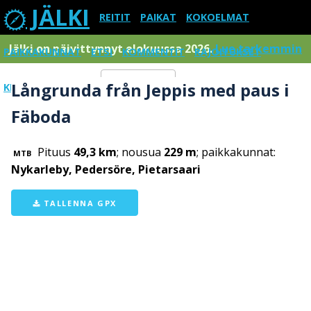
JÄLKI
REITIT
PAIKAT
KOKOELMAT
Jälki on päivittynnyt elokuussa 2026.
Lue tarkemmin
PAIKKAKUNNAT
ETSI
KOMMENTIT
RAJOITUKSET
Långrunda från Jeppis med paus i
KIRJAUDU SISÄÄN
Menu
Fäboda
Pituus
49,3 km
; nousua
229 m
; paikkakunnat:
MTB
Nykarleby, Pedersöre, Pietarsaari
TALLENNA GPX