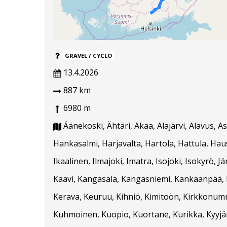
GRAVEL / CYCLO
13.4.2026
887 km
6980 m
Äänekoski, Ähtäri, Akaa, Alajärvi, Alavus, 
Hankasalmi, Harjavalta, Hartola, Hattula, Hausj
Ikaalinen, Ilmajoki, Imatra, Isojoki, Isokyrö, J
Kaavi, Kangasala, Kangasniemi, Kankaanpää, Ka
Kerava, Keuruu, Kihniö, Kimitoön, Kirkkonummi
Kuhmoinen, Kuopio, Kuortane, Kurikka, Kyyjärvi