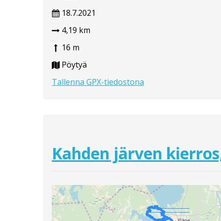
18.7.2021
4,19 km
16 m
Pöytyä
Tallenna GPX-tiedostona
Kahden järven kierro