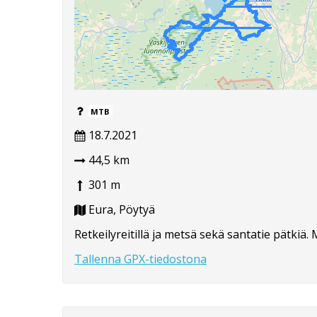
MTB
18.7.2021
44,5 km
301 m
Eura, Pöytyä
Retkeilyreitillä ja metsä sekä santatie pätkiä
Tallenna GPX-tiedostona