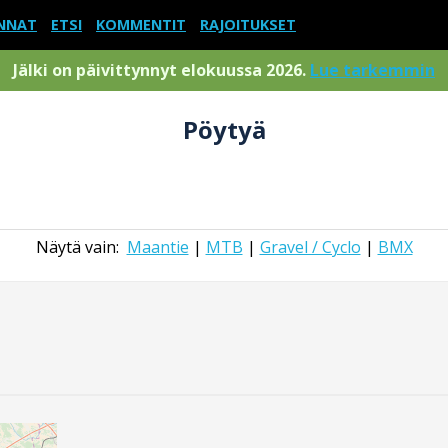
NNAT
ETSI
KOMMENTIT
RAJOITUKSET
Jälki on päivittynnyt elokuussa 2026.
Lue tarkemmin
Pöytyä
Näytä vain:
Maantie
|
MTB
|
Gravel / Cyclo
|
BMX