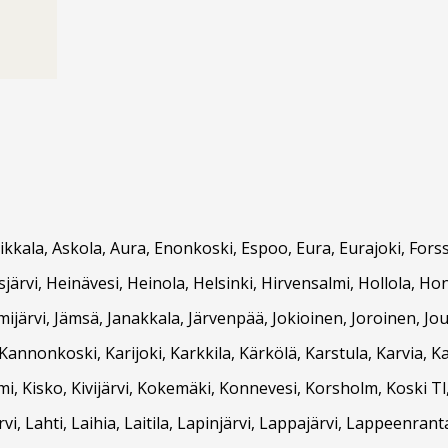
Asikkala, Askola, Aura, Enonkoski, Espoo, Eura, Eurajoki, F
ärvi, Heinävesi, Heinola, Helsinki, Hirvensalmi, Hollola, Hon
ämijärvi, Jämsä, Janakkala, Järvenpää, Jokioinen, Joroinen, Jou
nnonkoski, Karijoki, Karkkila, Kärkölä, Karstula, Karvia, K
, Kisko, Kivijärvi, Kokemäki, Konnevesi, Korsholm, Koski Tl
, Lahti, Laihia, Laitila, Lapinjärvi, Lappajärvi, Lappeenran