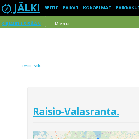
JÄLKI
REITIT
PAIKAT
KOKOELMAT
PAIKKAKU
KIRJAUDU SISÄÄN
Menu
Reitit
Paikat
Raisio-Valasranta.