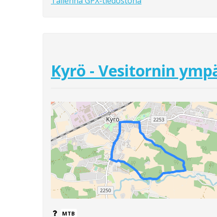
Tallenna GPX-tiedostona
Kyrö - Vesitornin ymp
MTB