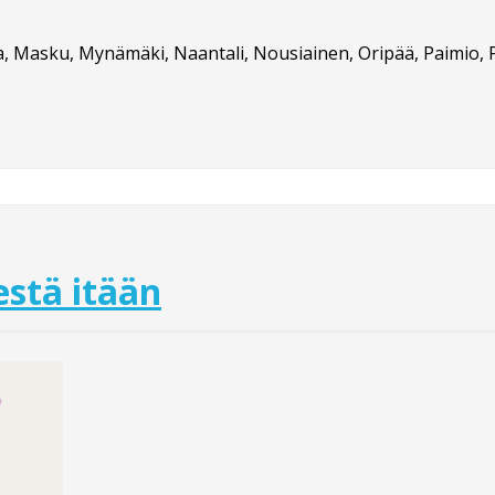
maa, Masku, Mynämäki, Naantali, Nousiainen, Oripää, Paimio, 
stä itään