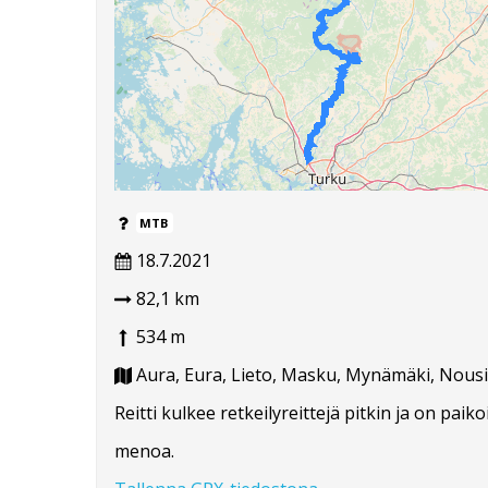
MTB
18.7.2021
82,1 km
534 m
Aura, Eura, Lieto, Masku, Mynämäki, Nousia
Reitti kulkee retkeilyreittejä pitkin ja on pai
menoa.