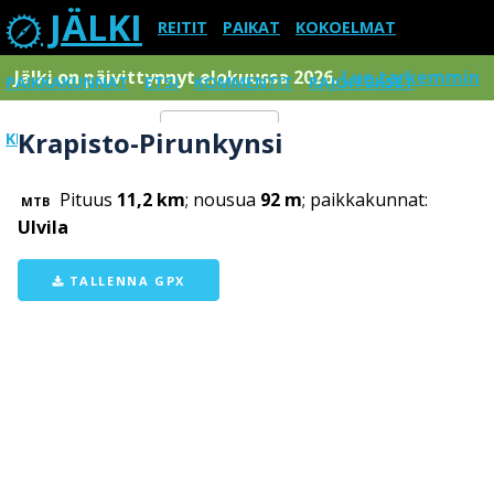
JÄLKI
REITIT
PAIKAT
KOKOELMAT
Jälki on päivittynnyt elokuussa 2026.
Lue tarkemmin
PAIKKAKUNNAT
ETSI
KOMMENTIT
RAJOITUKSET
Krapisto-Pirunkynsi
KIRJAUDU SISÄÄN
Menu
Pituus
11,2 km
; nousua
92 m
; paikkakunnat:
MTB
Ulvila
TALLENNA GPX