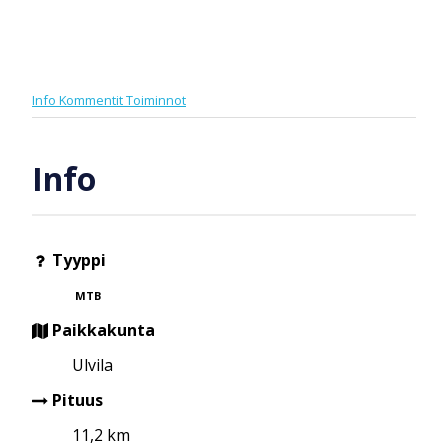
Info
Kommentit
Toiminnot
Info
Tyyppi
MTB
Paikkakunta
Ulvila
Pituus
11,2 km