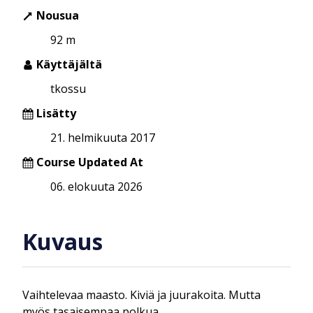
Nousua
92 m
Käyttäjältä
tkossu
Lisätty
21. helmikuuta 2017
Course Updated At
06. elokuuta 2026
Kuvaus
Vaihtelevaa maasto. Kiviä ja juurakoita. Mutta
myös tasaisempaa polkua.