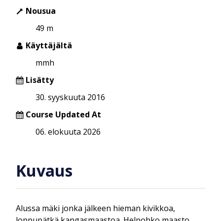
Nousua
49 m
Käyttäjältä
mmh
Lisätty
30. syyskuuta 2016
Course Updated At
06. elokuuta 2026
Kuvaus
Alussa mäki jonka jälkeen hieman kivikkoa,
loppupätkä kangasmaastoa. Helpohko maasto,