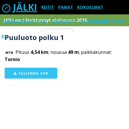
JÄLKI
REITIT
PAIKAT
KOKOELMAT
Jälki on päivittynnyt elokuussa 2026.
Lue tarkemmin
PAIKKAKUNNAT
ETSI
KOMMENTIT
RAJOITUKSET
Puuluoto polku 1
KIRJAUDU SISÄÄN
Menu
Pituus
4,54 km
; nousua
49 m
; paikkakunnat:
MTB
Tornio
TALLENNA GPX