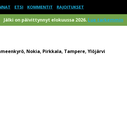
NNAT
ETSI
KOMMENTIT
RAJOITUKSET
Jälki on päivittynnyt elokuussa 2026.
Lue tarkemmin
meenkyrö, Nokia, Pirkkala, Tampere, Ylöjärvi