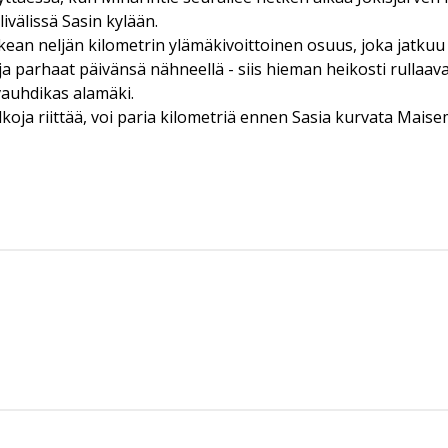
ivälissä Sasin kylään.
kean neljän kilometrin ylämäkivoittoinen osuus, joka jatkuu I
a parhaat päivänsä nähneellä - siis hieman heikosti rullaav
 vauhdikas alamäki.
jalkoja riittää, voi paria kilometriä ennen Sasia kurvata Ma