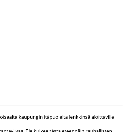
isaalta kaupungin itäpuolelta lenkkinsä aloittaville
antaviivaa. Tie kulkee tästä eteenpäin rauhallisten