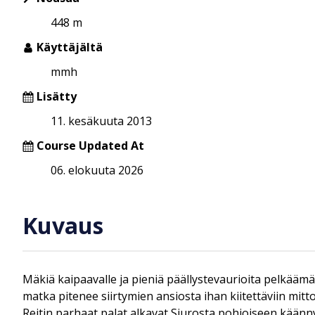
448 m
Käyttäjältä
mmh
Lisätty
11. kesäkuuta 2013
Course Updated At
06. elokuuta 2026
Kuvaus
Mäkiä kaipaavalle ja pieniä päällystevaurioita pelkäämä
matka pitenee siirtymien ansiosta ihan kiitettäviin mitto
Reitin parhaat palat alkavat Siurosta pohjoiseen käänny