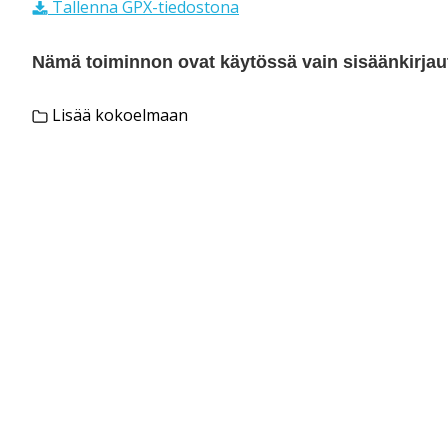
Tallenna GPX-tiedostona
Nämä toiminnon ovat käytössä vain sisäänkirjautu
Lisää kokoelmaan