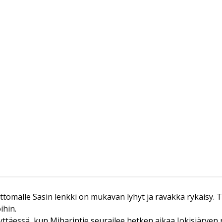
ttömälle Sasin lenkki on mukavan lyhyt ja räväkkä rykäisy. To
ihin.
ttäessä, kun Miharintie seurailee hetken aikaa Jokisjärven r