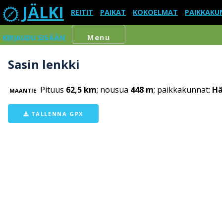
JÄLKI
REITIT
PAIKAT
KOKOELMAT
PAIKKAKU
KIRJAUDU SISÄÄN
Menu
Sasin lenkki
Pituus
62,5 km
; nousua
448 m
; paikkakunnat:
Hä
MAANTIE
TALLENNA GPX