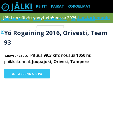
JÄLKI
REITIT
PAIKAT
KOKOELMAT
Jälki on päivittynnyt elokuussa 2026.
Lue tarkemmin
PAIKKAKUNNAT
ETSI
KOMMENTIT
RAJOITUKSET
Yö Rogaining 2016, Orivesti, Team
KIRJAUDU SISÄÄN
Menu
93
Pituus
99,3 km
; nousua
1050 m
;
GRAVEL / CYCLO
paikkakunnat:
Juupajoki, Orivesi, Tampere
TALLENNA GPX