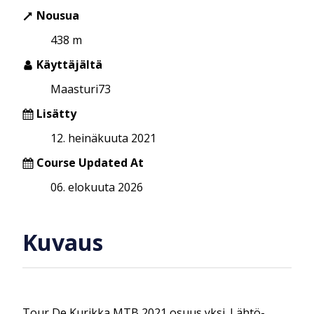
Nousua
438 m
Käyttäjältä
Maasturi73
Lisätty
12. heinäkuuta 2021
Course Updated At
06. elokuuta 2026
Kuvaus
Tour De Kurikka MTB 2021 osuus yksi. Lähtö-,