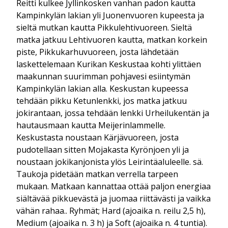
Reitti kulkee Jyllinkosken vanhan padon kautta
Kampinkylän lakian yli Juonenvuoren kupeesta ja
sieltä mutkan kautta Pikkulehtivuoreen. Sieltä
matka jatkuu Lehtivuoren kautta, matkan korkein
piste, Pikkukarhuvuoreen, josta lähdetään
laskettelemaan Kurikan Keskustaa kohti ylittäen
maakunnan suurimman pohjavesi esiintymän
Kampinkylän lakian alla. Keskustan kupeessa
tehdään pikku Ketunlenkki, jos matka jatkuu
jokirantaan, jossa tehdään lenkki Urheilukentän ja
hautausmaan kautta Meijerinlammelle.
Keskustasta noustaan Kärjävuoreen, josta
pudotellaan sitten Mojakasta Kyrönjoen yli ja
noustaan jokikanjonista ylös Leirintäaluleelle. sä.
Taukoja pidetään matkan verrella tarpeen
mukaan. Matkaan kannattaa ottää paljon energiaa
siältävää pikkuevästä ja juomaa riittävästi ja vaikka
vähän rahaa.. Ryhmät; Hard (ajoaika n. reilu 2,5 h),
Medium (ajoaika n. 3 h) ja Soft (ajoaika n. 4 tuntia).