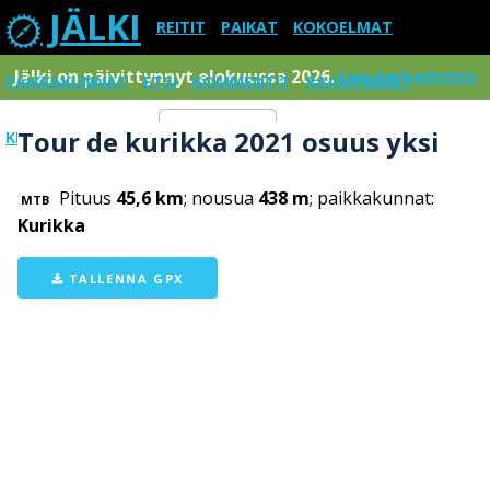
JÄLKI
REITIT
PAIKAT
KOKOELMAT
Jälki on päivittynnyt elokuussa 2026.
Lue tarkemmin
PAIKKAKUNNAT
ETSI
KOMMENTIT
RAJOITUKSET
Tour de kurikka 2021 osuus yksi
KIRJAUDU SISÄÄN
Menu
Pituus
45,6 km
; nousua
438 m
; paikkakunnat:
MTB
Kurikka
TALLENNA GPX