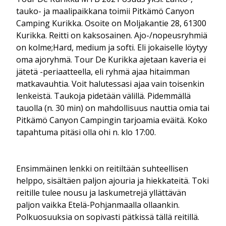
tauko- ja maalipaikkana toimii Pitkämö Canyon
Camping Kurikka. Osoite on Moljakantie 28, 61300
Kurikka. Reitti on kaksosainen. Ajo-/nopeusryhmiä
on kolme;Hard, medium ja softi. Eli jokaiselle löytyy
oma ajoryhmä. Tour De Kurikka ajetaan kaveria ei
jätetä -periaatteella, eli ryhmä ajaa hitaimman
matkavauhtia. Voit halutessasi ajaa vain toisenkin
lenkeistä. Taukoja pidetään välillä. Pidemmällä
tauolla (n. 30 min) on mahdollisuus nauttia omia tai
Pitkämö Canyon Campingin tarjoamia eväitä. Koko
tapahtuma pitäsi olla ohi n. klo 17:00.
Ensimmäinen lenkki on reitiltään suhteellisen
helppo, sisältäen paljon ajouria ja hiekkateitä. Toki
reitille tulee nousu ja laskumetrejä yllättävän
paljon vaikka Etelä-Pohjanmaalla ollaankin.
Polkuosuuksia on sopivasti pätkissä tällä reitillä.