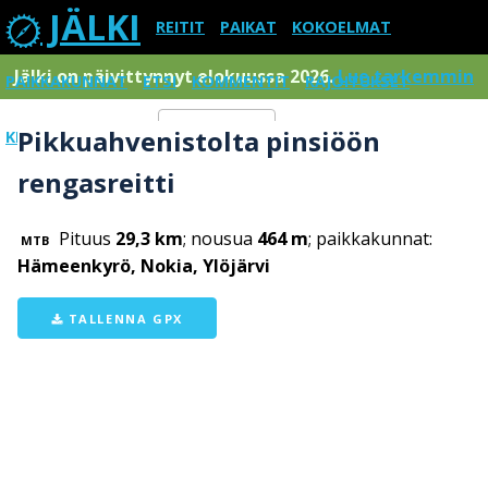
JÄLKI
REITIT
PAIKAT
KOKOELMAT
Jälki on päivittynnyt elokuussa 2026.
Lue tarkemmin
PAIKKAKUNNAT
ETSI
KOMMENTIT
RAJOITUKSET
Pikkuahvenistolta pinsiöön
KIRJAUDU SISÄÄN
Menu
rengasreitti
Pituus
29,3 km
; nousua
464 m
; paikkakunnat:
MTB
Hämeenkyrö, Nokia, Ylöjärvi
TALLENNA GPX