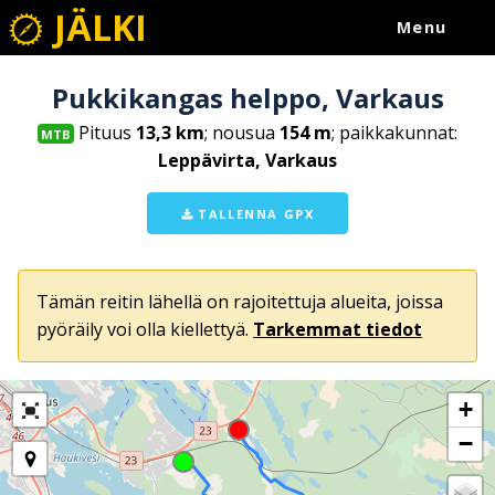
JÄLKI
Menu
Pukkikangas helppo, Varkaus
Pituus
13,3 km
; nousua
154 m
; paikkakunnat:
MTB
Leppävirta, Varkaus
TALLENNA GPX
Tämän reitin lähellä on rajoitettuja alueita, joissa
pyöräily voi olla kiellettyä.
Tarkemmat tiedot
+
−