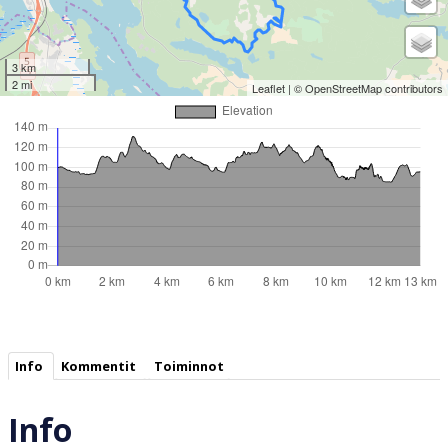
3 km
2 mi
Leaflet
| ©
OpenStreetMap
contributors
Info
Kommentit
Toiminnot
Info