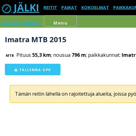
JÄLKI
REITIT
PAIKAT
KOKOELMAT
PAIKKAKU
KIRJAUDU SISÄÄN
Menu
Imatra MTB 2015
Pituus
55,3 km
; nousua
796 m
; paikkakunnat:
Imatr
MTB
TALLENNA GPX
Tämän reitin lähellä on rajoitettuja alueita, joissa pyör