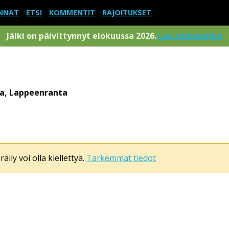
NNAT
ETSI
KOMMENTIT
RAJOITUKSET
Jälki on päivittynnyt elokuussa 2026.
Lue tarkemmin
a, Lappeenranta
äily voi olla kiellettyä.
Tarkemmat tiedot