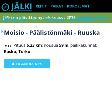
JÄLKI
REITIT
PAIKAT
KOKOELMAT
Jälki on päivittynnyt elokuussa 2026.
Lue tarkemmin
PAIKKAKUNNAT
ETSI
KOMMENTIT
RAJOITUKSET
Moisio - Päälistönmäki - Ruuska
KIRJAUDU SISÄÄN
Menu
Pituus
6,23 km
; nousua
59 m
; paikkakunnat:
MTB
Rusko, Turku
TALLENNA GPX