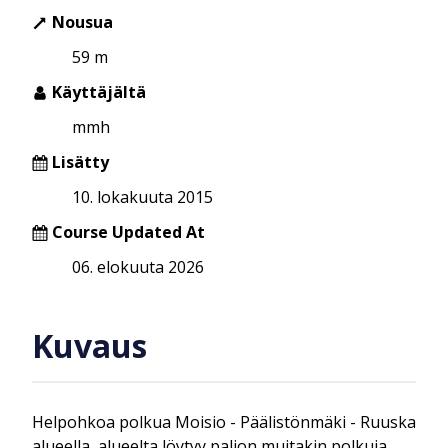
Nousua
59 m
Käyttäjältä
mmh
Lisätty
10. lokakuuta 2015
Course Updated At
06. elokuuta 2026
Kuvaus
Helpohkoa polkua Moisio - Päälistönmäki - Ruuska
alueella, alueelta löytyy paljon muitakin polkuja.