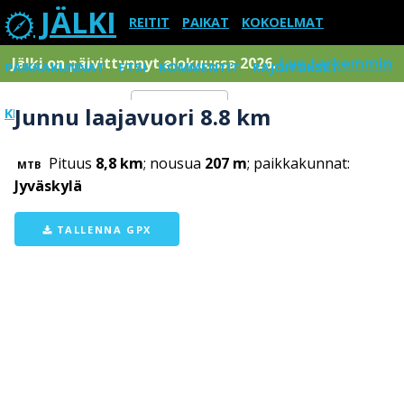
JÄLKI
REITIT
PAIKAT
KOKOELMAT
Jälki on päivittynnyt elokuussa 2026.
Lue tarkemmin
PAIKKAKUNNAT
ETSI
KOMMENTIT
RAJOITUKSET
Junnu laajavuori 8.8 km
KIRJAUDU SISÄÄN
Menu
Pituus
8,8 km
; nousua
207 m
; paikkakunnat:
MTB
Jyväskylä
TALLENNA GPX