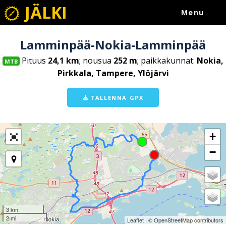
JÄLKI
Menu
Lamminpää-Nokia-Lamminpää
Pituus
24,1 km
; nousua
252 m
; paikkakunnat:
Nokia,
MTB
Pirkkala, Tampere, Ylöjärvi
TALLENNA GPX
+
−
3 km
2 mi
Leaflet
| ©
OpenStreetMap
contributors