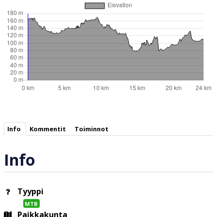
Info
Kommentit
Toiminnot
Info
Tyyppi
MTB
Paikkakunta