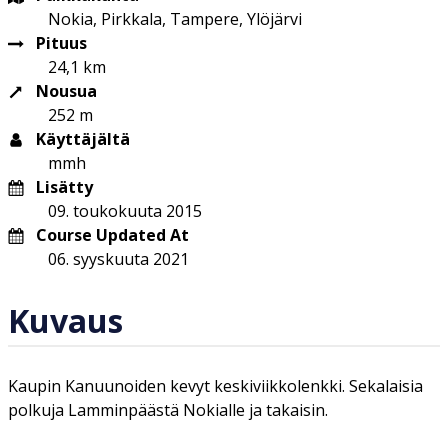
Nokia, Pirkkala, Tampere, Ylöjärvi
Pituus
24,1 km
Nousua
252 m
Käyttäjältä
mmh
Lisätty
09. toukokuuta 2015
Course Updated At
06. syyskuuta 2021
Kuvaus
Kaupin Kanuunoiden kevyt keskiviikkolenkki. Sekalaisia
polkuja Lamminpäästä Nokialle ja takaisin.