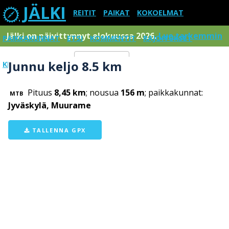
JÄLKI
REITIT
PAIKAT
KOKOELMAT
Jälki on päivittynnyt elokuussa 2026.
Lue tarkemmin
PAIKKAKUNNAT
ETSI
KOMMENTIT
RAJOITUKSET
Junnu keljo 8.5 km
KIRJAUDU SISÄÄN
Menu
Pituus
8,45 km
; nousua
156 m
; paikkakunnat:
MTB
Jyväskylä, Muurame
TALLENNA GPX