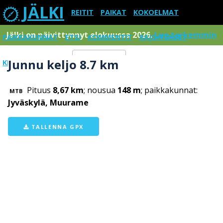
JÄLKI
REITIT
PAIKAT
KOKOELMAT
Jälki on päivittynnyt elokuussa 2026.
Lue tarkemmin
PAIKKAKUNNAT
ETSI
KOMMENTIT
RAJOITUKSET
Junnu keljo 8.7 km
KIRJAUDU SISÄÄN
Menu
Pituus
8,67 km
; nousua
148 m
; paikkakunnat:
MTB
Jyväskylä, Muurame
TALLENNA GPX