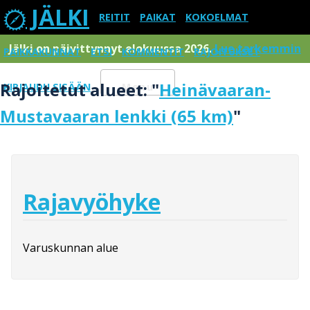
JÄLKI
REITIT
PAIKAT
KOKOELMAT
Jälki on päivittynnyt elokuussa 2026.
Lue tarkemmin
PAIKKAKUNNAT
ETSI
KOMMENTIT
RAJOITUKSET
Rajoitetut alueet: "
Heinävaaran-
KIRJAUDU SISÄÄN
Menu
Mustavaaran lenkki (65 km)
"
Rajavyöhyke
Varuskunnan alue