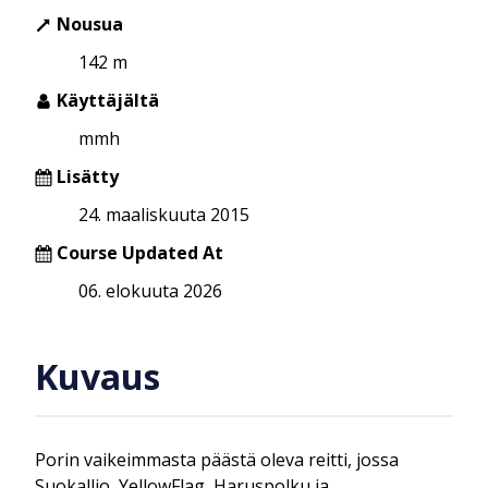
Nousua
142 m
Käyttäjältä
mmh
Lisätty
24. maaliskuuta 2015
Course Updated At
06. elokuuta 2026
Kuvaus
Porin vaikeimmasta päästä oleva reitti, jossa
Suokallio, YellowFlag, Haruspolku ja