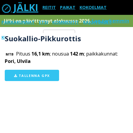
JÄLKI
REITIT
PAIKAT
KOKOELMAT
Jälki on päivittynnyt elokuussa 2026.
Lue tarkemmin
PAIKKAKUNNAT
ETSI
KOMMENTIT
RAJOITUKSET
Suokallio-Pikkurottis
KIRJAUDU SISÄÄN
Menu
Pituus
16,1 km
; nousua
142 m
; paikkakunnat:
MTB
Pori, Ulvila
TALLENNA GPX