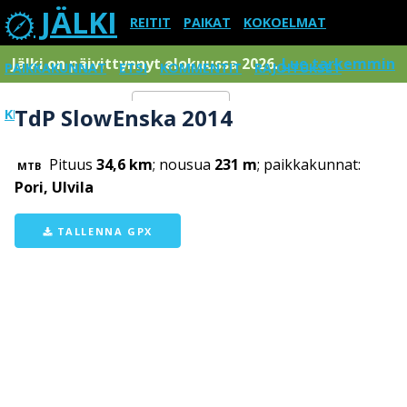
JÄLKI
REITIT
PAIKAT
KOKOELMAT
Jälki on päivittynnyt elokuussa 2026.
Lue tarkemmin
PAIKKAKUNNAT
ETSI
KOMMENTIT
RAJOITUKSET
TdP SlowEnska 2014
KIRJAUDU SISÄÄN
Menu
Pituus
34,6 km
; nousua
231 m
; paikkakunnat:
MTB
Pori, Ulvila
TALLENNA GPX