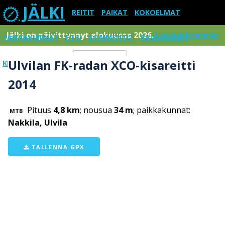
JÄLKI
REITIT
PAIKAT
KOKOELMAT
Jälki on päivittynnyt elokuussa 2026.
Lue tarkemmin
PAIKKAKUNNAT
ETSI
KOMMENTIT
RAJOITUKSET
Ulvilan FK-radan XCO-kisareitti
KIRJAUDU SISÄÄN
Menu
2014
Pituus
4,8 km
; nousua
34 m
; paikkakunnat:
MTB
Nakkila, Ulvila
TALLENNA GPX