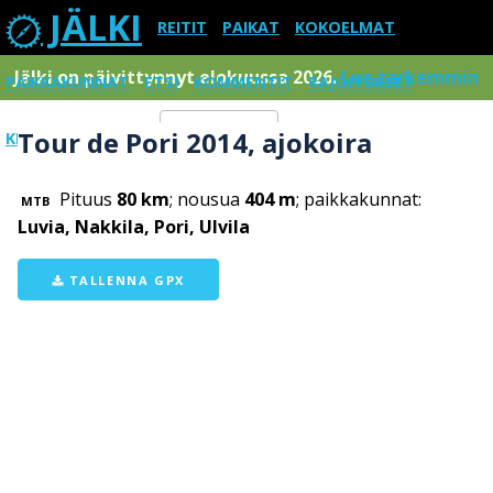
JÄLKI
REITIT
PAIKAT
KOKOELMAT
Jälki on päivittynnyt elokuussa 2026.
Lue tarkemmin
PAIKKAKUNNAT
ETSI
KOMMENTIT
RAJOITUKSET
Tour de Pori 2014, ajokoira
KIRJAUDU SISÄÄN
Menu
Pituus
80 km
; nousua
404 m
; paikkakunnat:
MTB
Luvia, Nakkila, Pori, Ulvila
TALLENNA GPX