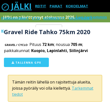
JÄLKI
REITIT
PAIKAT
KOKOELMAT
Jälki on päivittynnyt elokuussa 2026.
Lue tarkemmin
PAIKKAKUNNAT
ETSI
KOMMENTIT
RAJOITUKSET
Gravel Ride Tahko 75km 2020
KIRJAUDU SISÄÄN
Menu
Pituus
72 km
; nousua
705 m
;
GRAVEL / CYCLO
paikkakunnat:
Kuopio, Lapinlahti, Siilinjärvi
TALLENNA GPX
Tämän reitin lähellä on rajoitettuja alueita,
joissa pyöräily voi olla kiellettyä.
Tarkemmat
tiedot