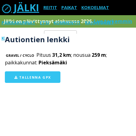
JÄLKI
REITIT
PAIKAT
KOKOELMAT
Jälki on päivittynnyt elokuussa 2026.
Lue tarkemmin
PAIKKAKUNNAT
ETSI
KOMMENTIT
RAJOITUKSET
Autiontien lenkki
KIRJAUDU SISÄÄN
Menu
Pituus
31,2 km
; nousua
259 m
;
GRAVEL / CYCLO
paikkakunnat:
Pieksämäki
TALLENNA GPX