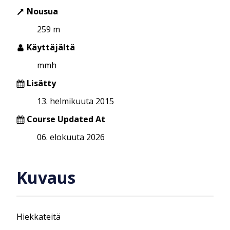
Nousua
259 m
Käyttäjältä
mmh
Lisätty
13. helmikuuta 2015
Course Updated At
06. elokuuta 2026
Kuvaus
Hiekkateitä