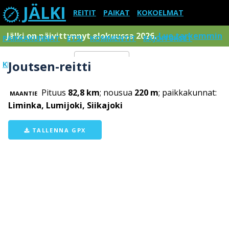
JÄLKI
REITIT
PAIKAT
KOKOELMAT
Jälki on päivittynnyt elokuussa 2026.
Lue tarkemmin
PAIKKAKUNNAT
ETSI
KOMMENTIT
RAJOITUKSET
Joutsen-reitti
KIRJAUDU SISÄÄN
Menu
Pituus
82,8 km
; nousua
220 m
; paikkakunnat:
MAANTIE
Liminka, Lumijoki, Siikajoki
TALLENNA GPX