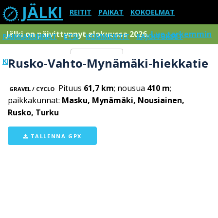
JÄLKI
REITIT
PAIKAT
KOKOELMAT
Jälki on päivittynnyt elokuussa 2026.
Lue tarkemmin
PAIKKAKUNNAT
ETSI
KOMMENTIT
RAJOITUKSET
Rusko-Vahto-Mynämäki-hiekkatie
KIRJAUDU SISÄÄN
Menu
Pituus
61,7 km
; nousua
410 m
;
GRAVEL / CYCLO
paikkakunnat:
Masku, Mynämäki, Nousiainen,
Rusko, Turku
TALLENNA GPX