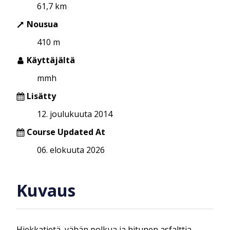
61,7 km
Nousua
410 m
Käyttäjältä
mmh
Lisätty
12. joulukuuta 2014
Course Updated At
06. elokuuta 2026
Kuvaus
Hiekkatietä, vähän polkua ja hitunen asfalttia