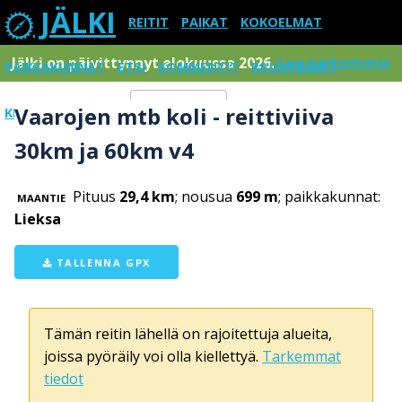
JÄLKI
REITIT
PAIKAT
KOKOELMAT
Jälki on päivittynnyt elokuussa 2026.
Lue tarkemmin
PAIKKAKUNNAT
ETSI
KOMMENTIT
RAJOITUKSET
Vaarojen mtb koli - reittiviiva
KIRJAUDU SISÄÄN
Menu
30km ja 60km v4
Pituus
29,4 km
; nousua
699 m
; paikkakunnat:
MAANTIE
Lieksa
TALLENNA GPX
Tämän reitin lähellä on rajoitettuja alueita,
joissa pyöräily voi olla kiellettyä.
Tarkemmat
tiedot