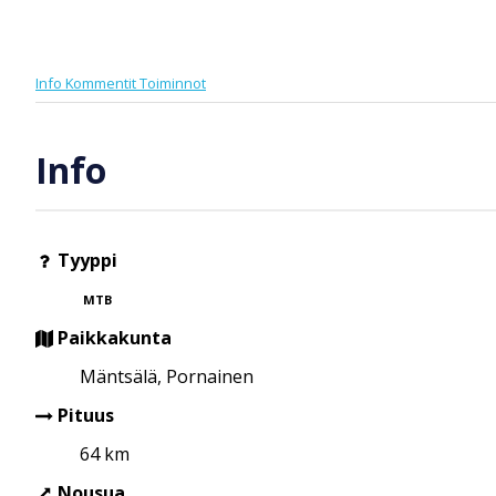
Info
Kommentit
Toiminnot
Info
Tyyppi
MTB
Paikkakunta
Mäntsälä, Pornainen
Pituus
64 km
Nousua