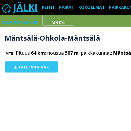
JÄLKI
REITIT
PAIKAT
KOKOELMAT
PAIKKAKU
KIRJAUDU SISÄÄN
Menu
Mäntsälä-Ohkola-Mäntsälä
Pituus
64 km
; nousua
507 m
; paikkakunnat:
Mäntsä
MTB
TALLENNA GPX