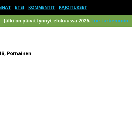
NNAT
ETSI
KOMMENTIT
RAJOITUKSET
Jälki on päivittynnyt elokuussa 2026.
Lue tarkemmin
lä, Pornainen