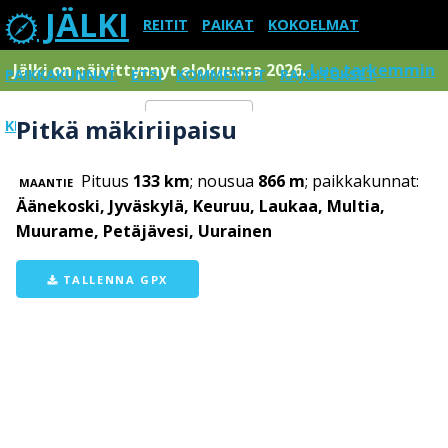
JÄLKI
REITIT
PAIKAT
KOKOELMAT
Jälki on päivittynnyt elokuussa 2026.
Lue tarkemmin
PAIKKAKUNNAT
ETSI
KOMMENTIT
RAJOITUKSET
Pitkä mäkiriipaisu
KIRJAUDU SISÄÄN
Menu
Pituus
133 km
; nousua
866 m
; paikkakunnat:
MAANTIE
Äänekoski, Jyväskylä, Keuruu, Laukaa, Multia,
Muurame, Petäjävesi, Uurainen
TALLENNA GPX