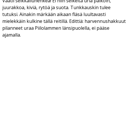
Vaatii seikkailuhenkeä! Ei niin selkeitä uria paikoin,
juurakkoa, kiviä, rytöä ja suota. Tunkkauskin tulee
tutuksi. Ainakin märkään aikaan fläsä luultavasti
mielekkäin kulkine tällä reitillä. Edittiä: harvennushakkuut
pilanneet uraa Piilolammen länsipuolella, ei pääse
ajamalla.