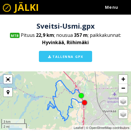
JÄLKI
Menu
Sveitsi-Usmi.gpx
Pituus
22,9 km
; nousua
357 m
; paikkakunnat:
MTB
Hyvinkää, Riihimäki
TALLENNA GPX
+
−
3 km
2 mi
Leaflet
| ©
OpenStreetMap
contributors