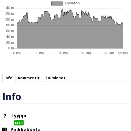
Info
Kommentit
Toiminnot
Info
Tyyppi
MTB
Paikkakunta