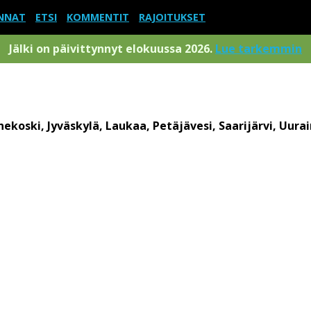
NNAT
ETSI
KOMMENTIT
RAJOITUKSET
Jälki on päivittynnyt elokuussa 2026.
Lue tarkemmin
ekoski, Jyväskylä, Laukaa, Petäjävesi, Saarijärvi, Uura