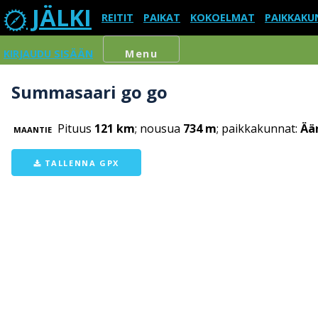
JÄLKI
REITIT
PAIKAT
KOKOELMAT
PAIKKAKU
KIRJAUDU SISÄÄN
Menu
Summasaari go go
Pituus
121 km
; nousua
734 m
; paikkakunnat:
Ään
MAANTIE
TALLENNA GPX