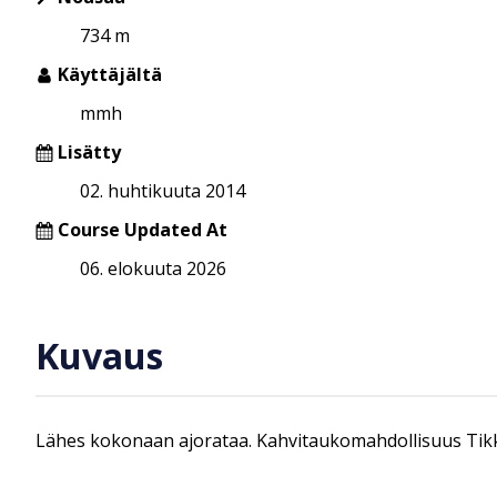
734 m
Käyttäjältä
mmh
Lisätty
02. huhtikuuta 2014
Course Updated At
06. elokuuta 2026
Kuvaus
Lähes kokonaan ajorataa. Kahvitaukomahdollisuus Tikk